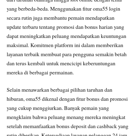
yang berbeda-beda. Menggunakan fitur oma55 login
secara rutin juga membantu pemain mendapatkan
update terbaru tentang promosi dan bonus harian yang
dapat meningkatkan peluang mendapatkan keuntungan
maksimal. Komitmen platform ini dalam memberikan
layanan terbaik membuat para pengguna semakin betah
dan terus kembali untuk mencicipi keberuntungan
mereka di berbagai permainan.
Selain menawarkan berbagai pilihan taruhan dan
hiburan, oma55 dikenal dengan fitur bonus dan promosi
yang cukup menggiurkan. Banyak pemain yang
mengklaim bahwa peluang menang mereka meningkat
setelah memanfaatkan bonus deposit dan cashback yang
rutin diberikan. Ketersediaan layanan pelanggan 24 jam