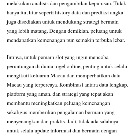
melakukan analisis dan pengambilan keputusan. Tidak
hanya itu, fitur seperti history data dan prediksi angka
juga disediakan untuk mendukung strategi bermain
yang lebih matang. Dengan demikian, peluang untuk
mendapatkan kemenangan pun semakin terbuka lebar.
Intinya, untuk pemain slot yang ingin mencoba
peruntungan di dunia togel online, penting untuk selalu
mengikuti keluaran Macau dan memperhatikan data
Macau yang terpercaya. Kombinasi antara data lengkap,
platform yang aman, dan strategi yang tepat akan
membantu meningkatkan peluang kemenangan
sekaligus memberikan pengalaman bermain yang
menyenangkan dan praktis. Jadi, tidak ada salahnya
untuk selalu update informasi dan bermain dengan