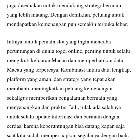
juga disediakan untuk mendukung strategi bermain
yang lebih matang. Dengan demikian, peluang untuk
mendapatkan kemenangan pun semakin terbuka lebar.
Intinya, untuk pemain slot yang ingin mencoba
peruntungan di dunia togel online, penting untuk selalu
mengikuti keluaran Macau dan memperhatikan data
Macau yang terpercaya. Kombinasi antara data lengkap,
platform yang aman, dan strategi yang tepat akan
membantu meningkatkan peluang kemenangan
sekaligus memberikan pengalaman bermain yang
menyenangkan dan praktis. Jadi, tidak ada salahnya
untuk selalu update informasi dan bermain dengan
cerdas, karena keberuntungan bisa datang kapan saja
saat kita sudah mempersiapkan segalanya dengan baik.