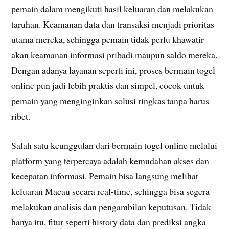
pemain dalam mengikuti hasil keluaran dan melakukan
taruhan. Keamanan data dan transaksi menjadi prioritas
utama mereka, sehingga pemain tidak perlu khawatir
akan keamanan informasi pribadi maupun saldo mereka.
Dengan adanya layanan seperti ini, proses bermain togel
online pun jadi lebih praktis dan simpel, cocok untuk
pemain yang menginginkan solusi ringkas tanpa harus
ribet.
Salah satu keunggulan dari bermain togel online melalui
platform yang terpercaya adalah kemudahan akses dan
kecepatan informasi. Pemain bisa langsung melihat
keluaran Macau secara real-time, sehingga bisa segera
melakukan analisis dan pengambilan keputusan. Tidak
hanya itu, fitur seperti history data dan prediksi angka