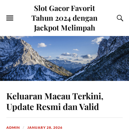
Slot Gacor Favorit
Tahun 2024 dengan
Jackpot Melimpah
Keluaran Macau Terkini,
Update Resmi dan Valid
ADMIN
JANUARY 28, 2026