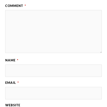
COMMENT
*
NAME
*
EMAIL
*
WEBSITE