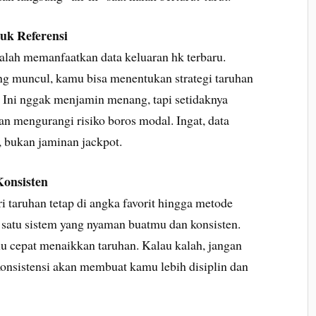
uk Referensi
dalah memanfaatkan data keluaran hk terbaru.
ng muncul, kamu bisa menentukan strategi taruhan
. Ini nggak menjamin menang, tapi setidaknya
n mengurangi risiko boros modal. Ingat, data
s, bukan jaminan jackpot.
Konsisten
i taruhan tetap di angka favorit hingga metode
h satu sistem yang nyaman buatmu dan konsisten.
lu cepat menaikkan taruhan. Kalau kalah, jangan
onsistensi akan membuat kamu lebih disiplin dan