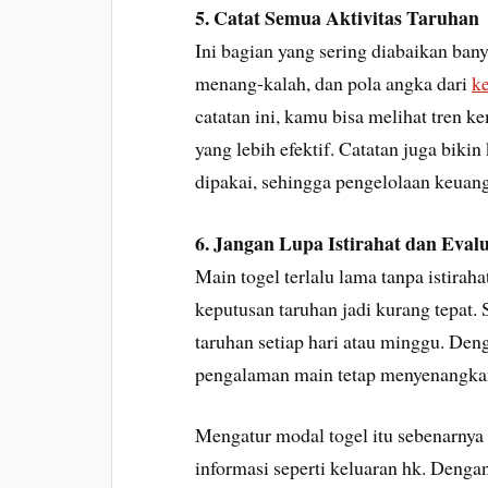
5. Catat Semua Aktivitas Taruhan
Ini bagian yang sering diabaikan bany
menang-kalah, dan pola angka dari
k
catatan ini, kamu bisa melihat tren 
yang lebih efektif. Catatan juga bi
dipakai, sehingga pengelolaan keuang
6. Jangan Lupa Istirahat dan Evalu
Main togel terlalu lama tanpa istiraha
keputusan taruhan jadi kurang tepat. 
taruhan setiap hari atau minggu. De
pengalaman main tetap menyenangka
Mengatur modal togel itu sebenarnya 
informasi seperti keluaran hk. Denga