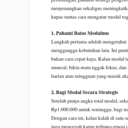
menyenangkan sekaligus meningkatkan
kupas tuntas cara mengatur modal toge
1. Pahami Batas Modalmu
Langkah pertama adalah mengetahui 
mengganggu kebutuhan lain. Ini pentin
bukan cara cepat kaya. Kalau modal te
muncul, bikin main nggak fokus, dan 
harian atau mingguan yang masuk akal
2. Bagi Modal Secara Strategis
Setelah punya angka total modal, se
Rp1.000.000 untuk seminggu, bagi me
Dengan cara ini, kalau kalah di satu s
juga mencegah kamu terbawa emosi dan