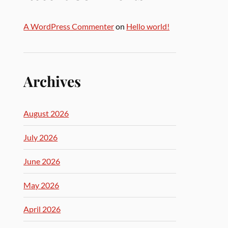
A WordPress Commenter
on
Hello world!
Archives
August 2026
July 2026
June 2026
May 2026
April 2026