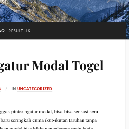
AG:
RESULT HK
gatur Modal Togel
6
IN
UNCATEGORIZED
gak pinter ngatur modal, bisa-bisa sensasi seru
 baru seringkali cuma ikut-ikutan taruhan tanpa
olaan modal bisa bikin pengalaman main lebih