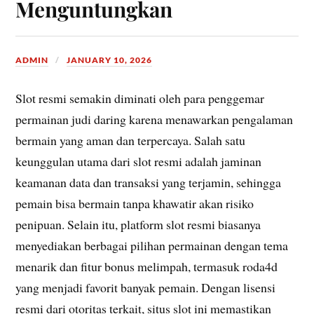
Menguntungkan
ADMIN
JANUARY 10, 2026
Slot resmi semakin diminati oleh para penggemar
permainan judi daring karena menawarkan pengalaman
bermain yang aman dan terpercaya. Salah satu
keunggulan utama dari slot resmi adalah jaminan
keamanan data dan transaksi yang terjamin, sehingga
pemain bisa bermain tanpa khawatir akan risiko
penipuan. Selain itu, platform slot resmi biasanya
menyediakan berbagai pilihan permainan dengan tema
menarik dan fitur bonus melimpah, termasuk roda4d
yang menjadi favorit banyak pemain. Dengan lisensi
resmi dari otoritas terkait, situs slot ini memastikan