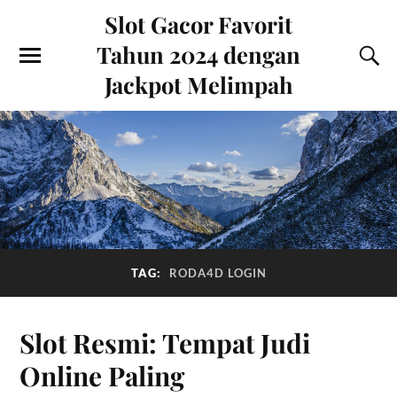
Slot Gacor Favorit
Tahun 2024 dengan
Jackpot Melimpah
TAG:
RODA4D LOGIN
Slot Resmi: Tempat Judi
Online Paling