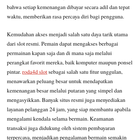
bahwa setiap kemenangan dibayar secara adil dan tepat
waktu, memberikan rasa percaya diri bagi pengguna.
Kemudahan akses menjadi salah satu daya tarik utama
dari slot resmi. Pemain dapat mengakses berbagai
permainan kapan saja dan di mana saja melalui
perangkat favorit mereka, baik komputer maupun ponsel
pintar.
roda4d slot
sebagai salah satu fitur unggulan,
menawarkan peluang besar untuk mendapatkan
kemenangan besar melalui putaran yang simpel dan
mengasyikkan. Banyak situs resmi juga menyediakan
layanan pelanggan 24 jam, yang siap membantu apabila
mengalami kendala selama bermain. Keamanan
transaksi juga didukung oleh sistem pembayaran
terpercaya, menjadikan pengalaman bermain semakin