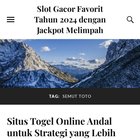
Slot Gacor Favorit
Tahun 2024 dengan
Jackpot Melimpah
TAG:
SEMUT TOTO
Situs Togel Online Andal
untuk Strategi yang Lebih