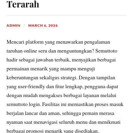
Terarah
ADMIN
MARCH 6, 2026
Mencari platform yang menawarkan pengalaman
taruhan online seru dan menguntungkan? Semuttoto
hadir sebagai jawaban terbaik, menyajikan berbagai
permainan menarik yang mampu menguji
keberuntungan sekaligus strategi. Dengan tampilan
yang user-friendly dan fitur lengkap, pengguna dapat
dengan mudah mengakses berbagai layanan melalui
semuttoto login. Fasilitas ini memastikan proses masuk
berjalan lancar dan aman, sehingga pemain merasa
nyaman saat menavigasi seluruh menu dan menikmati
berbagai promosi menarik yang disediakan.