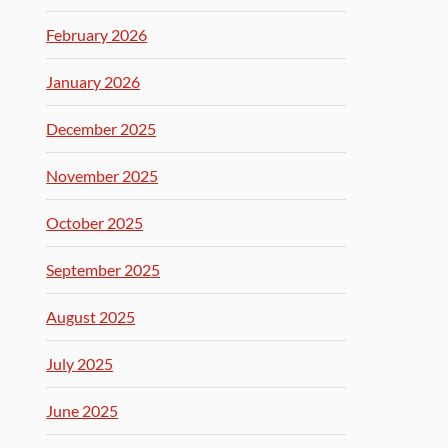
February 2026
January 2026
December 2025
November 2025
October 2025
September 2025
August 2025
July 2025
June 2025