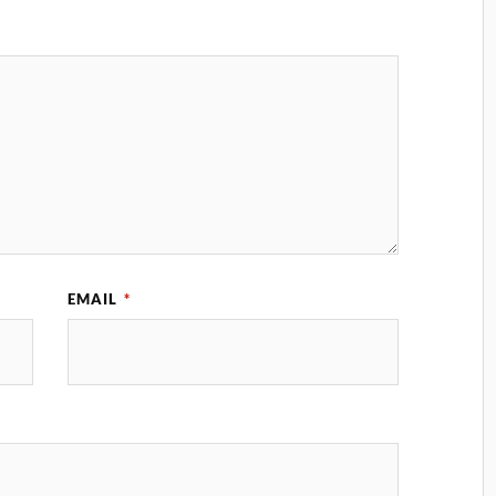
EMAIL
*