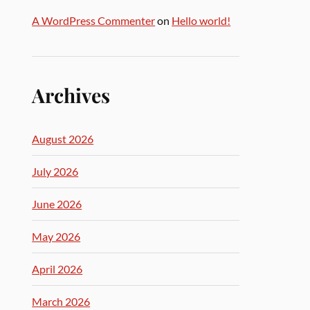
A WordPress Commenter
on
Hello world!
Archives
August 2026
July 2026
June 2026
May 2026
April 2026
March 2026