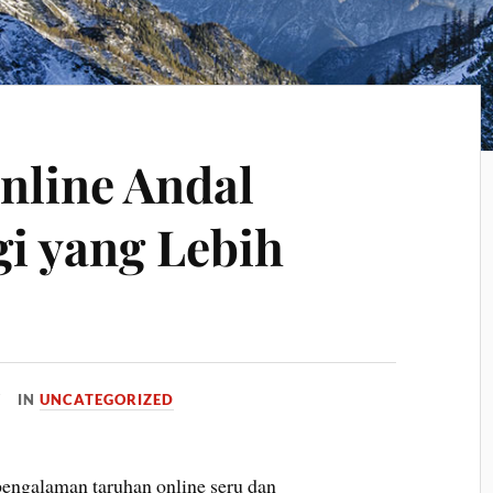
Online Andal
gi yang Lebih
IN
UNCATEGORIZED
engalaman taruhan online seru dan