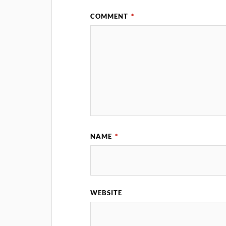
COMMENT
*
NAME
*
WEBSITE