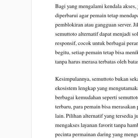
Bagi yang mengalami kendala akses, j
diperbarui agar pemain tetap mendap
pemblokiran atau gangguan server. Jik
semuttoto alternatif dapat menjadi sol
responsif, cocok untuk berbagai pera
begitu, setiap pemain tetap bisa meni
tanpa harus merasa terbatas oleh bata
Kesimpulannya, semuttoto bukan seka
ekosistem lengkap yang mengutama
berbagai kemudahan seperti semuttoto
terbaru, para pemain bisa merasakan
lain. Pilihan alternatif yang tersedi
mengakses layanan favorit tanpa hamb
pecinta permainan daring yang mengu