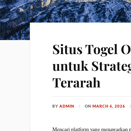
Situs Togel 
untuk Strate
Terarah
BY
ADMIN
ON
MARCH 6, 2026
Mencari platform yang menawarkan p