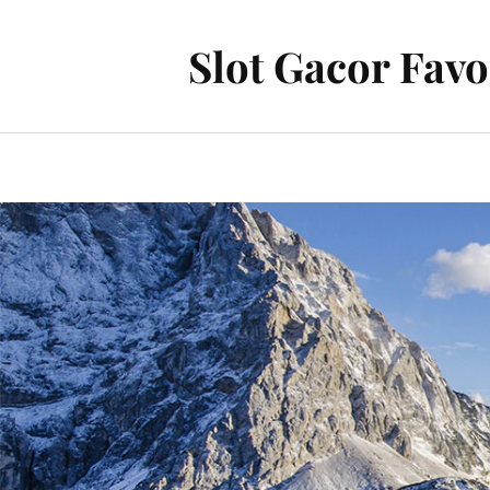
Slot Gacor Fav