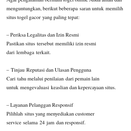
menguntungkan, berikut beberapa saran untuk memilih
situs togel gacor yang paling tepat:
– Periksa Legalitas dan Izin Resmi
Pastikan situs tersebut memiliki izin resmi
dari lembaga terkait.
– Tinjau Reputasi dan Ulasan Pengguna
Cari tahu melalui penilaian dari pemain lain
untuk mengevaluasi keaslian dan kepercayaan situs.
– Layanan Pelanggan Responsif
Pilihlah situs yang menyediakan customer
service selama 24 jam dan responsif.