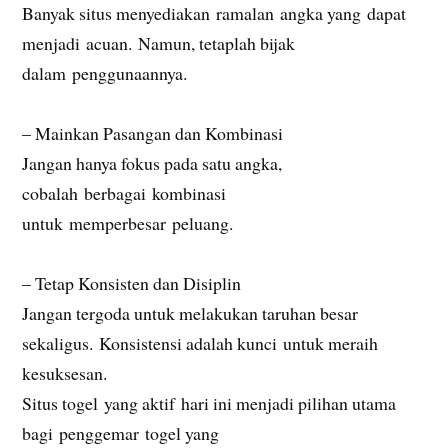
Banyak situs menyediakan ramalan angka yang dapat
menjadi acuan. Namun, tetaplah bijak
dalam penggunaannya.
– Mainkan Pasangan dan Kombinasi
Jangan hanya fokus pada satu angka,
cobalah berbagai kombinasi
untuk memperbesar peluang.
– Tetap Konsisten dan Disiplin
Jangan tergoda untuk melakukan taruhan besar
sekaligus. Konsistensi adalah kunci untuk meraih
kesuksesan.
Situs togel yang aktif hari ini menjadi pilihan utama
bagi penggemar togel yang