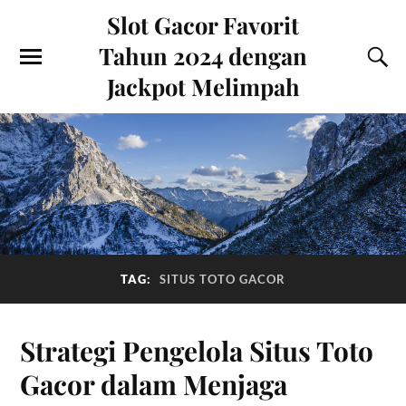
Slot Gacor Favorit
Tahun 2024 dengan
Jackpot Melimpah
TAG:
SITUS TOTO GACOR
Strategi Pengelola Situs Toto
Gacor dalam Menjaga