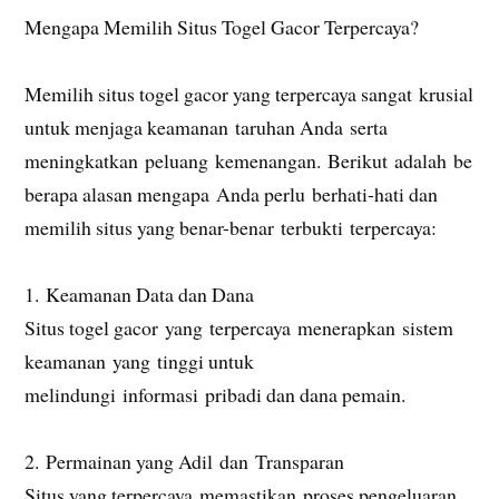
Mengapa Memilih Situs Togel Gacor Terpercaya?
Memilih situs togel gacor yang terpercaya sangat krusial
untuk menjaga keamanan taruhan Anda serta
meningkatkan peluang kemenangan. Berikut adalah be
berapa alasan mengapa Anda perlu berhati-hati dan
memilih situs yang benar-benar terbukti terpercaya:
1. Keamanan Data dan Dana
Situs togel gacor yang terpercaya menerapkan sistem
keamanan yang tinggi untuk
melindungi informasi pribadi dan dana pemain.
2. Permainan yang Adil dan Transparan
Situs yang terpercaya memastikan proses pengeluaran