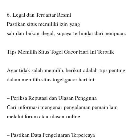
6. Legal dan Terdaftar Resmi
Pastikan situs memiliki izin yang
sah dan bukan ilegal, supaya terhindar dari penipuan.
Tips Memilih Situs Togel Gacor Hari Ini Terbaik
Agar tidak salah memilih, berikut adalah tips penting
dalam memilih situs togel gacor hari ini:
– Periksa Reputasi dan Ulasan Pengguna
Cari informasi mengenai pengalaman pemain lain
melalui forum atau ulasan online.
– Pastikan Data Pengeluaran Terpercaya