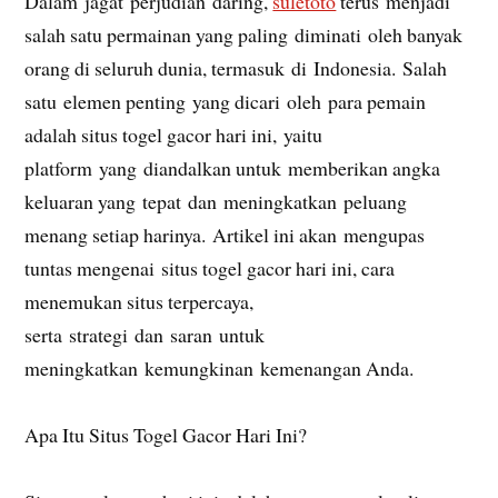
Dalam jagat perjudian daring,
suletoto
terus menjadi
salah satu permainan yang paling diminati oleh banyak
orang di seluruh dunia, termasuk di Indonesia. Salah
satu elemen penting yang dicari oleh para pemain
adalah situs togel gacor hari ini, yaitu
platform yang diandalkan untuk memberikan angka
keluaran yang tepat dan meningkatkan peluang
menang setiap harinya. Artikel ini akan mengupas
tuntas mengenai situs togel gacor hari ini, cara
menemukan situs terpercaya,
serta strategi dan saran untuk
meningkatkan kemungkinan kemenangan Anda.
Apa Itu Situs Togel Gacor Hari Ini?