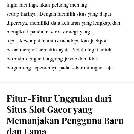
ingin meningkatkan peluang menang
setiap harinya. Dengan memilih situs yang dapat
dipercaya, memiliki data keluaran yang lengkap, dan
mengikuti panduan serta strategi yang
tepat, kesempatan untuk mendapatkan jackpot
besar menjadi semakin nyata. Selalu ingat untuk
bermain dengan tanggung jawab dan tidak
bergantung sepenuhnya pada keberuntungan saja.
Fitur-Fitur Unggulan dari
Situs Slot Gacor yang
Memanjakan Pengguna Baru
dan Lama