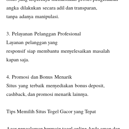
angka dilakukan secara adil dan transparan,
tanpa adanya manipulasi.
3. Pelayanan Pelanggan Profesional
Layanan pelanggan yang
responsif siap membantu menyelesaikan masalah
kapan saja.
4. Promosi dan Bonus Menarik
Situs yang terbaik menyediakan bonus deposit,
cashback, dan promosi menarik lainnya.
Tips Memilih Situs Togel Gacor yang Tepat
Agar pengalaman bermain togel online Anda aman dan