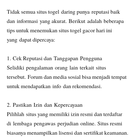
Tidak semua situs togel daring punya reputasi baik
dan informasi yang akurat. Berikut adalah beberapa
tips untuk menemukan situs togel gacor hari ini
yang dapat dipercaya:
1. Cek Reputasi dan Tanggapan Pengguna
Selidiki pengalaman orang lain terkait situs
tersebut. Forum dan media sosial bisa menjadi tempat
untuk mendapatkan info dan rekomendasi.
2. Pastikan Izin dan Kepercayaan
Pilihlah situs yang memiliki izin resmi dan terdaftar
di lembaga pengawas perjudian online. Situs resmi
biasanya menampilkan lisensi dan sertifikat keamanan.