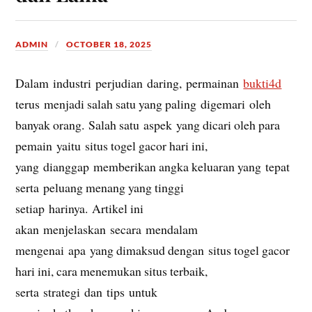
ADMIN
OCTOBER 18, 2025
Dalam industri perjudian daring, permainan
bukti4d
terus menjadi salah satu yang paling digemari oleh
banyak orang. Salah satu aspek yang dicari oleh para
pemain yaitu situs togel gacor hari ini,
yang dianggap memberikan angka keluaran yang tepat
serta peluang menang yang tinggi
setiap harinya. Artikel ini
akan menjelaskan secara mendalam
mengenai apa yang dimaksud dengan situs togel gacor
hari ini, cara menemukan situs terbaik,
serta strategi dan tips untuk