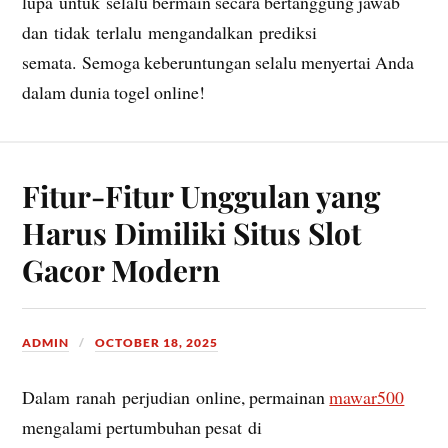
lupa untuk selalu bermain secara bertanggung jawab
dan tidak terlalu mengandalkan prediksi
semata. Semoga keberuntungan selalu menyertai Anda
dalam dunia togel online!
Fitur-Fitur Unggulan yang
Harus Dimiliki Situs Slot
Gacor Modern
ADMIN
OCTOBER 18, 2025
Dalam ranah perjudian online, permainan
mawar500
mengalami pertumbuhan pesat di