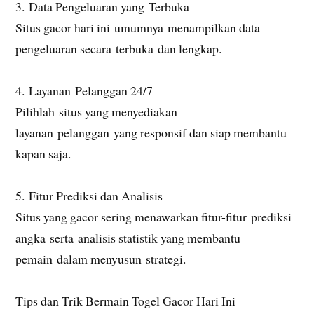
3. Data Pengeluaran yang Terbuka
Situs gacor hari ini umumnya menampilkan data
pengeluaran secara terbuka dan lengkap.
4. Layanan Pelanggan 24/7
Pilihlah situs yang menyediakan
layanan pelanggan yang responsif dan siap membantu
kapan saja.
5. Fitur Prediksi dan Analisis
Situs yang gacor sering menawarkan fitur-fitur prediksi
angka serta analisis statistik yang membantu
pemain dalam menyusun strategi.
Tips dan Trik Bermain Togel Gacor Hari Ini