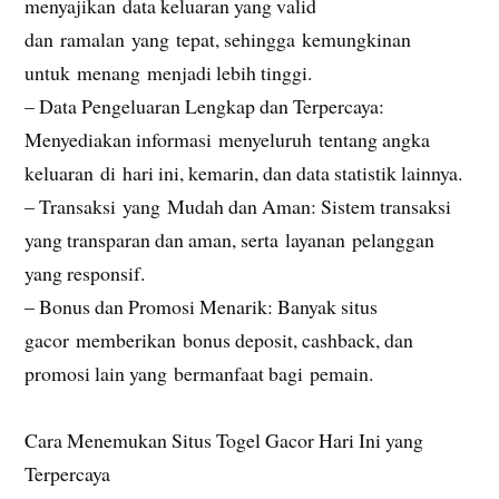
menyajikan data keluaran yang valid
dan ramalan yang tepat, sehingga kemungkinan
untuk menang menjadi lebih tinggi.
– Data Pengeluaran Lengkap dan Terpercaya:
Menyediakan informasi menyeluruh tentang angka
keluaran di hari ini, kemarin, dan data statistik lainnya.
– Transaksi yang Mudah dan Aman: Sistem transaksi
yang transparan dan aman, serta layanan pelanggan
yang responsif.
– Bonus dan Promosi Menarik: Banyak situs
gacor memberikan bonus deposit, cashback, dan
promosi lain yang bermanfaat bagi pemain.
Cara Menemukan Situs Togel Gacor Hari Ini yang
Terpercaya