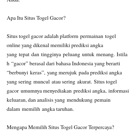
Apa Itu Situs Togel Gacor?
Situs togel gacor adalah platform permainan togel
online yang dikenal memiliki prediksi angka
yang tepat dan tingginya peluang untuk menang. Istila
h “gacor” berasal dari bahasa Indonesia yang berarti
“berbunyi keras”, yang merujuk pada prediksi angka
yang sering muncul atau sering akurat. Situs togel
gacor umumnya menyediakan prediksi angka, informasi
keluaran, dan analisis yang mendukung pemain
dalam memilih angka taruhan.
Mengapa Memilih Situs Togel Gacor Terpercaya?