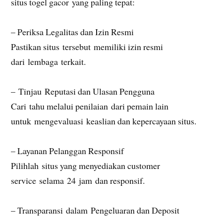
situs togel gacor yang paling tepat:
– Periksa Legalitas dan Izin Resmi
Pastikan situs tersebut memiliki izin resmi
dari lembaga terkait.
– Tinjau Reputasi dan Ulasan Pengguna
Cari tahu melalui penilaian dari pemain lain
untuk mengevaluasi keaslian dan kepercayaan situs.
– Layanan Pelanggan Responsif
Pilihlah situs yang menyediakan customer
service selama 24 jam dan responsif.
– Transparansi dalam Pengeluaran dan Deposit