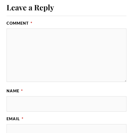
Leave a Reply
COMMENT
*
NAME
*
EMAIL
*