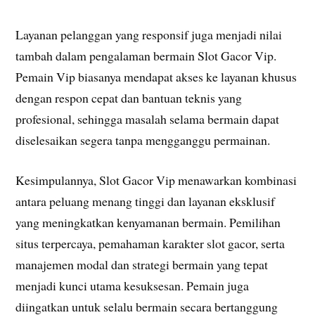
Layanan pelanggan yang responsif juga menjadi nilai
tambah dalam pengalaman bermain Slot Gacor Vip.
Pemain Vip biasanya mendapat akses ke layanan khusus
dengan respon cepat dan bantuan teknis yang
profesional, sehingga masalah selama bermain dapat
diselesaikan segera tanpa mengganggu permainan.
Kesimpulannya, Slot Gacor Vip menawarkan kombinasi
antara peluang menang tinggi dan layanan eksklusif
yang meningkatkan kenyamanan bermain. Pemilihan
situs terpercaya, pemahaman karakter slot gacor, serta
manajemen modal dan strategi bermain yang tepat
menjadi kunci utama kesuksesan. Pemain juga
diingatkan untuk selalu bermain secara bertanggung