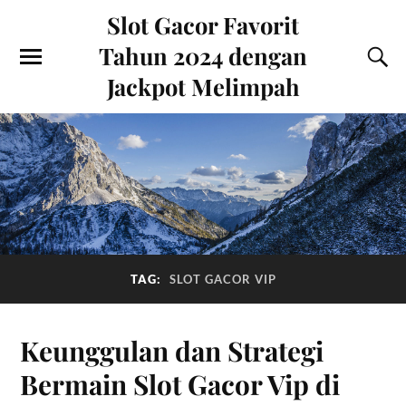
Slot Gacor Favorit
Tahun 2024 dengan
Jackpot Melimpah
TAG:
SLOT GACOR VIP
Keunggulan dan Strategi
Bermain Slot Gacor Vip di