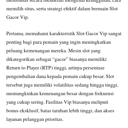
memilih situs, serta strategi efektif dalam bermain Slot
Gacor Vip.
Pertama, memahami karakteristik Slot Gacor Vip sangat
penting bagi para pemain yang ingin meningkatkan
peluang kemenangan mereka. Mesin slot yang
dikategorikan sebagai “gacor” biasanya memiliki
Return to Player (RTP) tinggi, artinya persentase
pengembalian dana kepada pemain cukup besar. Slot
tersebut juga memiliki volatilitas sedang hingga tinggi,
memungkinkan kemenangan besar dengan frekuensi
yang cukup sering. Fasilitas Vip biasanya meliputi
bonus eksklusif, batas taruhan lebih tinggi, dan akses
layanan pelanggan prioritas.