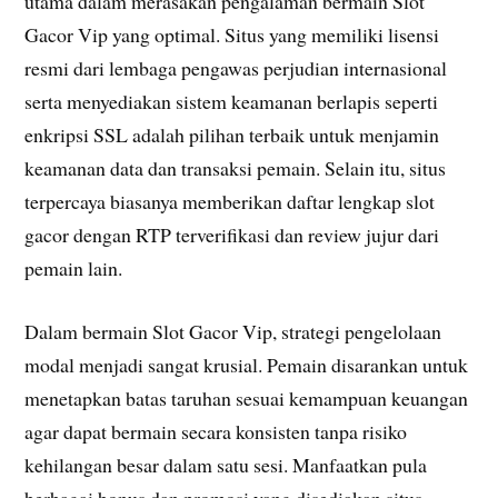
utama dalam merasakan pengalaman bermain Slot
Gacor Vip yang optimal. Situs yang memiliki lisensi
resmi dari lembaga pengawas perjudian internasional
serta menyediakan sistem keamanan berlapis seperti
enkripsi SSL adalah pilihan terbaik untuk menjamin
keamanan data dan transaksi pemain. Selain itu, situs
terpercaya biasanya memberikan daftar lengkap slot
gacor dengan RTP terverifikasi dan review jujur dari
pemain lain.
Dalam bermain Slot Gacor Vip, strategi pengelolaan
modal menjadi sangat krusial. Pemain disarankan untuk
menetapkan batas taruhan sesuai kemampuan keuangan
agar dapat bermain secara konsisten tanpa risiko
kehilangan besar dalam satu sesi. Manfaatkan pula
berbagai bonus dan promosi yang disediakan situs,