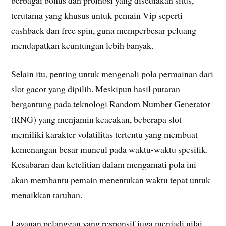
terutama yang khusus untuk pemain Vip seperti
cashback dan free spin, guna memperbesar peluang
mendapatkan keuntungan lebih banyak.
Selain itu, penting untuk mengenali pola permainan dari
slot gacor yang dipilih. Meskipun hasil putaran
bergantung pada teknologi Random Number Generator
(RNG) yang menjamin keacakan, beberapa slot
memiliki karakter volatilitas tertentu yang membuat
kemenangan besar muncul pada waktu-waktu spesifik.
Kesabaran dan ketelitian dalam mengamati pola ini
akan membantu pemain menentukan waktu tepat untuk
menaikkan taruhan.
Layanan pelanggan yang responsif juga menjadi nilai