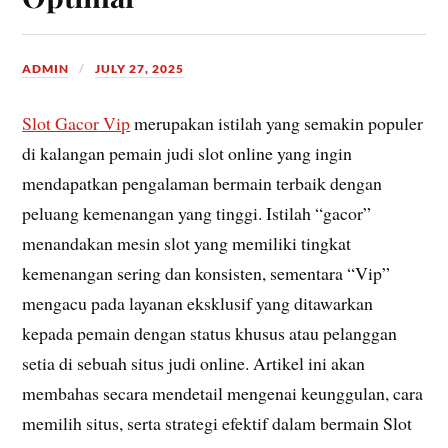
ADMIN
JULY 27, 2025
Slot Gacor Vip
merupakan istilah yang semakin populer
di kalangan pemain judi slot online yang ingin
mendapatkan pengalaman bermain terbaik dengan
peluang kemenangan yang tinggi. Istilah “gacor”
menandakan mesin slot yang memiliki tingkat
kemenangan sering dan konsisten, sementara “Vip”
mengacu pada layanan eksklusif yang ditawarkan
kepada pemain dengan status khusus atau pelanggan
setia di sebuah situs judi online. Artikel ini akan
membahas secara mendetail mengenai keunggulan, cara
memilih situs, serta strategi efektif dalam bermain Slot