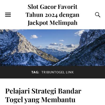
Slot Gacor Favorit
Tahun 2024 dengan
Jackpot Melimpah
TAG:
TRIBUNTOGEL LINK
Pelajari Strategi Bandar
Togel yang Membantu