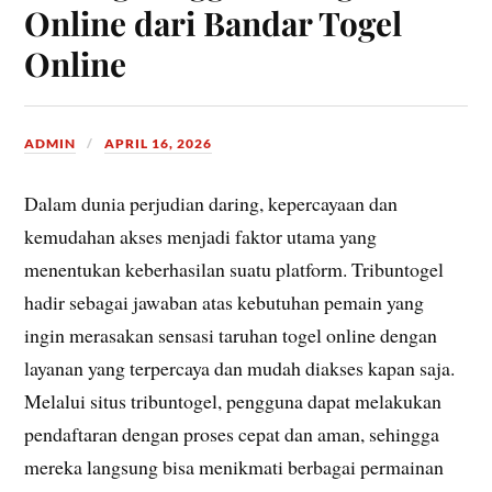
Online dari Bandar Togel
Online
ADMIN
APRIL 16, 2026
Dalam dunia perjudian daring, kepercayaan dan
kemudahan akses menjadi faktor utama yang
menentukan keberhasilan suatu platform. Tribuntogel
hadir sebagai jawaban atas kebutuhan pemain yang
ingin merasakan sensasi taruhan togel online dengan
layanan yang terpercaya dan mudah diakses kapan saja.
Melalui situs tribuntogel, pengguna dapat melakukan
pendaftaran dengan proses cepat dan aman, sehingga
mereka langsung bisa menikmati berbagai permainan