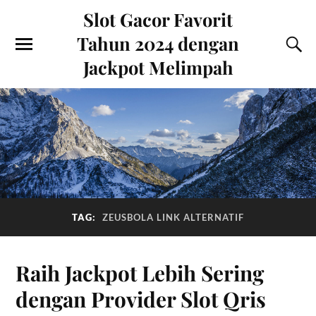
Slot Gacor Favorit
Tahun 2024 dengan
Jackpot Melimpah
TAG:
ZEUSBOLA LINK ALTERNATIF
Raih Jackpot Lebih Sering
dengan Provider Slot Qris