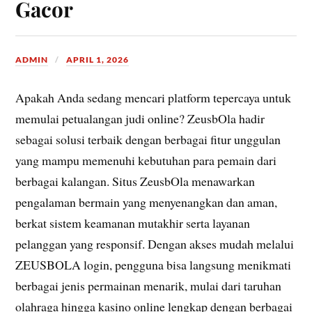
Gacor
ADMIN
APRIL 1, 2026
Apakah Anda sedang mencari platform tepercaya untuk
memulai petualangan judi online? ZeusbOla hadir
sebagai solusi terbaik dengan berbagai fitur unggulan
yang mampu memenuhi kebutuhan para pemain dari
berbagai kalangan. Situs ZeusbOla menawarkan
pengalaman bermain yang menyenangkan dan aman,
berkat sistem keamanan mutakhir serta layanan
pelanggan yang responsif. Dengan akses mudah melalui
ZEUSBOLA login, pengguna bisa langsung menikmati
berbagai jenis permainan menarik, mulai dari taruhan
olahraga hingga kasino online lengkap dengan berbagai