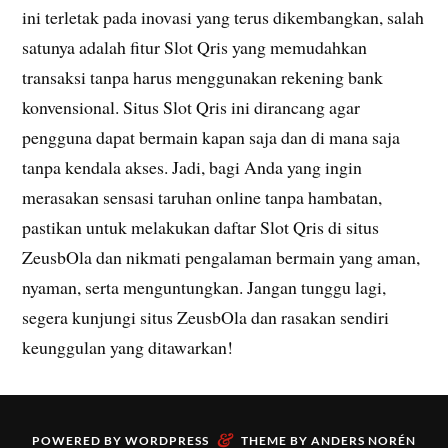
ini terletak pada inovasi yang terus dikembangkan, salah
satunya adalah fitur Slot Qris yang memudahkan
transaksi tanpa harus menggunakan rekening bank
konvensional. Situs Slot Qris ini dirancang agar
pengguna dapat bermain kapan saja dan di mana saja
tanpa kendala akses. Jadi, bagi Anda yang ingin
merasakan sensasi taruhan online tanpa hambatan,
pastikan untuk melakukan daftar Slot Qris di situs
ZeusbOla dan nikmati pengalaman bermain yang aman,
nyaman, serta menguntungkan. Jangan tunggu lagi,
segera kunjungi situs ZeusbOla dan rasakan sendiri
keunggulan yang ditawarkan!
&
POWERED BY
WORDPRESS
THEME BY
ANDERS NORÉN