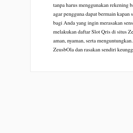
tanpa harus menggunakan rekening ban
agar pengguna dapat bermain kapan sa
bagi Anda yang ingin merasakan sensa
melakukan daftar Slot Qris di situs
aman, nyaman, serta menguntungkan. J
ZeusbOla dan rasakan sendiri keungg