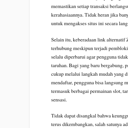
memastikan setiap transaksi berlangs
kerahasiaannya. Tidak heran jika ban
untuk mengakses situs ini secara lan
Selain itu, keberadaan link alternat
terhubung meskipun terjadi pemblokir
selalu diperbarui agar pengguna tidak
taruhan. Bagi yang baru bergabung, p
cukup melalui langkah mudah yang di
mendaftar, pengguna bisa langsung me
termasuk berbagai permainan slot, t
sensasi.
Tidak dapat disangkal bahwa keunggul
terus dikembangkan, salah satunya ad