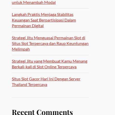
untuk Menambah Modal
Langkah Praktis Menjaga Stabilitas
Keuangan Saat Berpartisipasi Dalam
Permainan Digital
Strategi Jitu Menguasai Permainan Slot di
Situs Slot Terpercaya dan Raup Keuntungan
Melimpah
Strategi Jitu yang Membuat Kamu Menang
Berkali-kali di Slot Online Terpercaya
Situs Slot Gacor Hari Ini Dengan Server
Thailand Terpercaya
Recent Comments