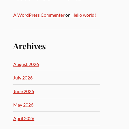
A WordPress Commenter
on
Hello world!
Archives
August 2026
July 2026
June 2026
May 2026
April 2026