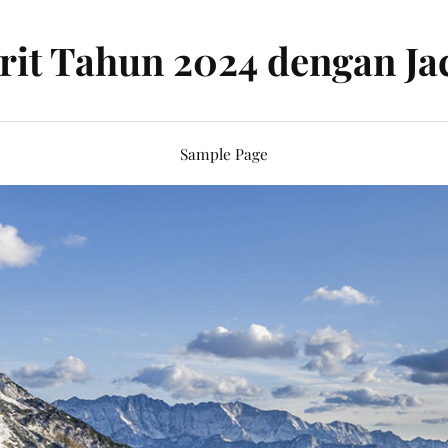
orit Tahun 2024 dengan J
Sample Page