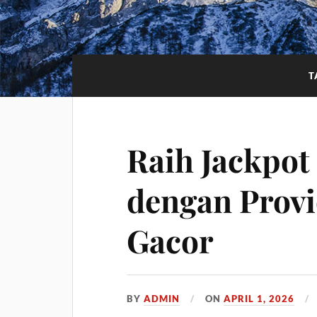
T
Raih Jackpot
dengan Provi
Gacor
BY
ADMIN
ON
APRIL 1, 2026