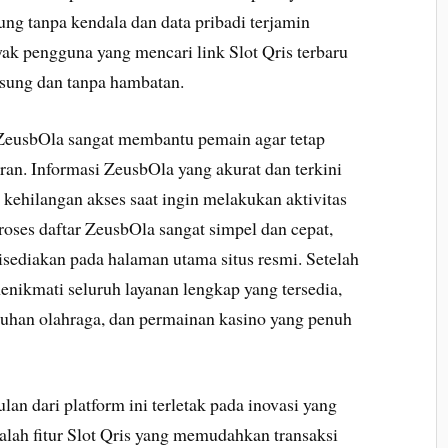
ung tanpa kendala dan data pribadi terjamin
yak pengguna yang mencari link Slot Qris terbaru
gsung dan tanpa hambatan.
if ZeusbOla sangat membantu pemain agar tetap
an. Informasi ZeusbOla yang akurat dan terkini
 kehilangan akses saat ingin melakukan aktivitas
roses daftar ZeusbOla sangat simpel dan cepat,
sediakan pada halaman utama situs resmi. Setelah
nikmati seluruh layanan lengkap yang tersedia,
aruhan olahraga, dan permainan kasino yang penuh
an dari platform ini terletak pada inovasi yang
alah fitur Slot Qris yang memudahkan transaksi