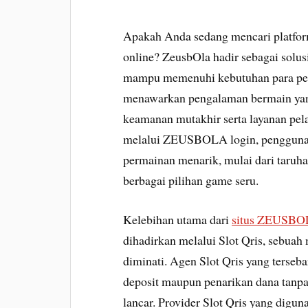
Apakah Anda sedang mencari platfor
online? ZeusbOla hadir sebagai solus
mampu memenuhi kebutuhan para pema
menawarkan pengalaman bermain yan
keamanan mutakhir serta layanan pe
melalui ZEUSBOLA login, pengguna b
permainan menarik, mulai dari taruh
berbagai pilihan game seru.
Kelebihan utama dari
situs ZEUSB
dihadirkan melalui Slot Qris, sebua
diminati. Agen Slot Qris yang ters
deposit maupun penarikan dana tanpa 
lancar. Provider Slot Qris yang digu