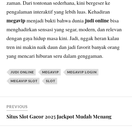
zaman. Dari tontonan sederhana, kini bergeser ke
pengalaman interaktif yang lebih luas. Kehadiran
megavip
judi online
menjadi bukti bahwa dunia
bisa
menghadirkan sensasi yang segar, modern, dan relevan
dengan gaya hidup masa kini. Jadi, nggak heran kalau
tren ini makin naik daun dan jadi favorit banyak orang
yang mencari hiburan seru dalam genggaman.
JUDI ONLINE
MEGAVIP
MEGAVIP LOGIN
MEGAVIP SLOT
SLOT
PREVIOUS
Situs Slot Gacor 2025 Jackpot Mudah Menang