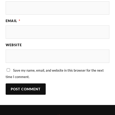
EMAIL
*
WEBSITE
Save my name, email, and website in this browser for the next
time I comment.