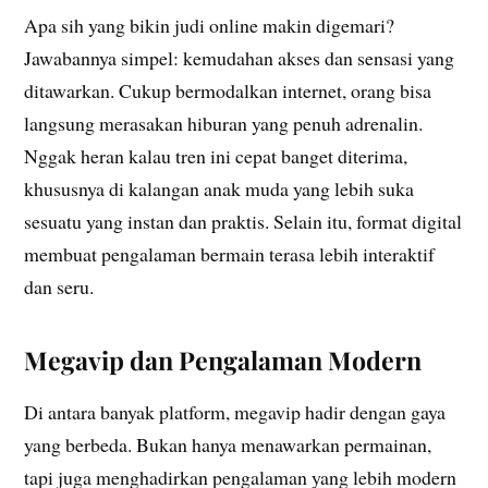
Apa sih yang bikin judi online makin digemari?
Jawabannya simpel: kemudahan akses dan sensasi yang
ditawarkan. Cukup bermodalkan internet, orang bisa
langsung merasakan hiburan yang penuh adrenalin.
Nggak heran kalau tren ini cepat banget diterima,
khususnya di kalangan anak muda yang lebih suka
sesuatu yang instan dan praktis. Selain itu, format digital
membuat pengalaman bermain terasa lebih interaktif
dan seru.
Megavip dan Pengalaman Modern
Di antara banyak platform, megavip hadir dengan gaya
yang berbeda. Bukan hanya menawarkan permainan,
tapi juga menghadirkan pengalaman yang lebih modern