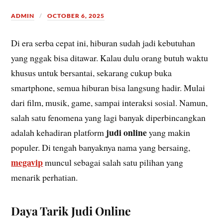
ADMIN
OCTOBER 6, 2025
Di era serba cepat ini, hiburan sudah jadi kebutuhan
yang nggak bisa ditawar. Kalau dulu orang butuh waktu
khusus untuk bersantai, sekarang cukup buka
smartphone, semua hiburan bisa langsung hadir. Mulai
dari film, musik, game, sampai interaksi sosial. Namun,
salah satu fenomena yang lagi banyak diperbincangkan
judi online
adalah kehadiran platform
yang makin
populer. Di tengah banyaknya nama yang bersaing,
megavip
muncul sebagai salah satu pilihan yang
menarik perhatian.
Daya Tarik Judi Online