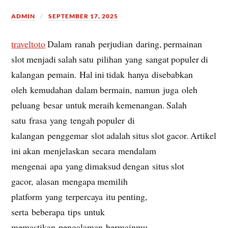
ADMIN
SEPTEMBER 17, 2025
traveltoto
Dalam ranah perjudian daring, permainan
slot menjadi salah satu pilihan yang sangat populer di
kalangan pemain. Hal ini tidak hanya disebabkan
oleh kemudahan dalam bermain, namun juga oleh
peluang besar untuk meraih kemenangan. Salah
satu frasa yang tengah populer di
kalangan penggemar slot adalah situs slot gacor. Artikel
ini akan menjelaskan secara mendalam
mengenai apa yang dimaksud dengan situs slot
gacor, alasan mengapa memilih
platform yang terpercaya itu penting,
serta beberapa tips untuk
memastikan pengalaman bermainmu