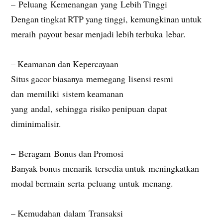
– Peluang Kemenangan yang Lebih Tinggi
Dengan tingkat RTP yang tinggi, kemungkinan untuk
meraih payout besar menjadi lebih terbuka lebar.
– Keamanan dan Kepercayaan
Situs gacor biasanya memegang lisensi resmi
dan memiliki sistem keamanan
yang andal, sehingga risiko penipuan dapat
diminimalisir.
– Beragam Bonus dan Promosi
Banyak bonus menarik tersedia untuk meningkatkan
modal bermain serta peluang untuk menang.
– Kemudahan dalam Transaksi