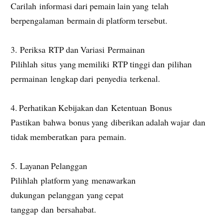
Carilah informasi dari pemain lain yang telah
berpengalaman bermain di platform tersebut.
3. Periksa RTP dan Variasi Permainan
Pilihlah situs yang memiliki RTP tinggi dan pilihan
permainan lengkap dari penyedia terkenal.
4. Perhatikan Kebijakan dan Ketentuan Bonus
Pastikan bahwa bonus yang diberikan adalah wajar dan
tidak memberatkan para pemain.
5. Layanan Pelanggan
Pilihlah platform yang menawarkan
dukungan pelanggan yang cepat
tanggap dan bersahabat.