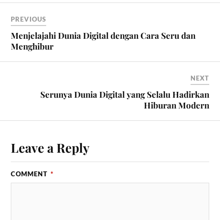
PREVIOUS
Menjelajahi Dunia Digital dengan Cara Seru dan
Menghibur
NEXT
Serunya Dunia Digital yang Selalu Hadirkan
Hiburan Modern
Leave a Reply
COMMENT
*