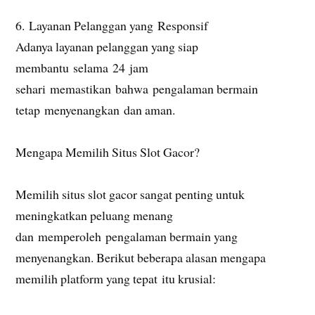
6. Layanan Pelanggan yang Responsif
Adanya layanan pelanggan yang siap
membantu selama 24 jam
sehari memastikan bahwa pengalaman bermain
tetap menyenangkan dan aman.
Mengapa Memilih Situs Slot Gacor?
Memilih situs slot gacor sangat penting untuk
meningkatkan peluang menang
dan memperoleh pengalaman bermain yang
menyenangkan. Berikut beberapa alasan mengapa
memilih platform yang tepat itu krusial: