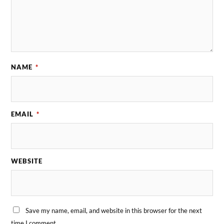
NAME
*
EMAIL
*
WEBSITE
Save my name, email, and website in this browser for the next
time I comment.