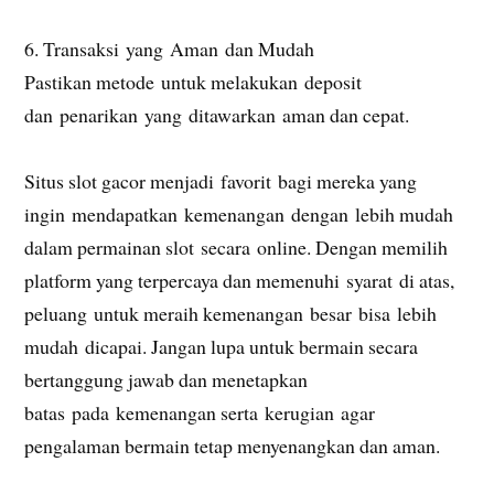
6. Transaksi yang Aman dan Mudah
Pastikan metode untuk melakukan deposit
dan penarikan yang ditawarkan aman dan cepat.
Situs slot gacor menjadi favorit bagi mereka yang
ingin mendapatkan kemenangan dengan lebih mudah
dalam permainan slot secara online. Dengan memilih
platform yang terpercaya dan memenuhi syarat di atas,
peluang untuk meraih kemenangan besar bisa lebih
mudah dicapai. Jangan lupa untuk bermain secara
bertanggung jawab dan menetapkan
batas pada kemenangan serta kerugian agar
pengalaman bermain tetap menyenangkan dan aman.