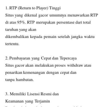
1. RTP (Return to Player) Tinggi
Situs yang dikenal gacor umumnya menawarkan RTP
di atas 95%. RTP merupakan persentase dari total
taruhan yang akan
dikembalikan kepada pemain setelah jangka waktu
tertentu.
2. Pembayaran yang Cepat dan Tepercaya
Situs gacor akan melakukan proses withdraw atau
penarikan kemenangan dengan cepat dan
tanpa hambatan.
3. Memiliki Lisensi Resmi dan
Keamanan yang Terjamin