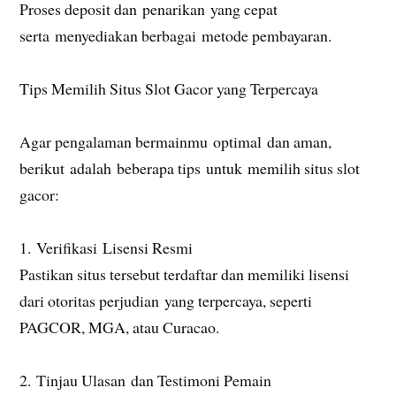
Proses deposit dan penarikan yang cepat
serta menyediakan berbagai metode pembayaran.
Tips Memilih Situs Slot Gacor yang Terpercaya
Agar pengalaman bermainmu optimal dan aman,
berikut adalah beberapa tips untuk memilih situs slot
gacor:
1. Verifikasi Lisensi Resmi
Pastikan situs tersebut terdaftar dan memiliki lisensi
dari otoritas perjudian yang terpercaya, seperti
PAGCOR, MGA, atau Curacao.
2. Tinjau Ulasan dan Testimoni Pemain