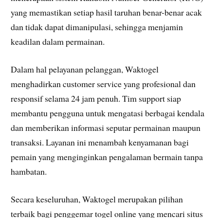
yang memastikan setiap hasil taruhan benar-benar acak
dan tidak dapat dimanipulasi, sehingga menjamin
keadilan dalam permainan.
Dalam hal pelayanan pelanggan, Waktogel
menghadirkan customer service yang profesional dan
responsif selama 24 jam penuh. Tim support siap
membantu pengguna untuk mengatasi berbagai kendala
dan memberikan informasi seputar permainan maupun
transaksi. Layanan ini menambah kenyamanan bagi
pemain yang menginginkan pengalaman bermain tanpa
hambatan.
Secara keseluruhan, Waktogel merupakan pilihan
terbaik bagi penggemar togel online yang mencari situs