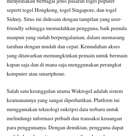
menyediakan berbagai jenis pasaran togel populer
seperti togel Hongkong, togel Singapore, dan togel
Sidney. Situs ini didesain dengan tampilan yang user-
friendly sehingga memudahkan pengguna, baik pemula
maupun yang sudah berpengalaman, dalam memasang
taruhan dengan mudah dan cepat. Kemudahan akses
yang ditawarkan memungkinkan pemain untuk bermain
kapan saja dan di mana saja menggunakan perangkat
komputer atau smartphone.
Salah satu keunggulan utama Waktogel adalah sistem
keamanannya yang sangat diperhatikan. Platform ini
menggunakan teknologi enkripsi data terbaru untuk
melindungi informasi pribadi dan transaksi keuangan
para penggunanya. Dengan demikian, pengguna dapat