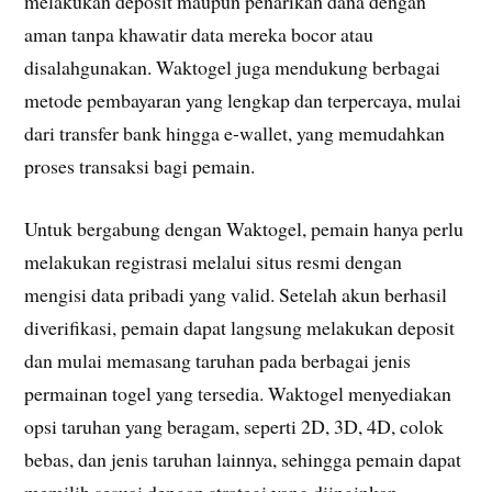
melakukan deposit maupun penarikan dana dengan
aman tanpa khawatir data mereka bocor atau
disalahgunakan. Waktogel juga mendukung berbagai
metode pembayaran yang lengkap dan terpercaya, mulai
dari transfer bank hingga e-wallet, yang memudahkan
proses transaksi bagi pemain.
Untuk bergabung dengan Waktogel, pemain hanya perlu
melakukan registrasi melalui situs resmi dengan
mengisi data pribadi yang valid. Setelah akun berhasil
diverifikasi, pemain dapat langsung melakukan deposit
dan mulai memasang taruhan pada berbagai jenis
permainan togel yang tersedia. Waktogel menyediakan
opsi taruhan yang beragam, seperti 2D, 3D, 4D, colok
bebas, dan jenis taruhan lainnya, sehingga pemain dapat
memilih sesuai dengan strategi yang diinginkan.