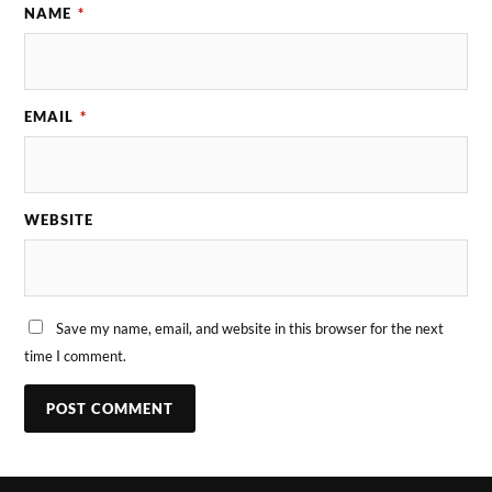
NAME
*
EMAIL
*
WEBSITE
Save my name, email, and website in this browser for the next
time I comment.