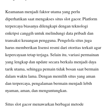
Keamanan menjadi faktor utama yang perlu
diperhatikan saat mengakses situs slot gacor. Platform
terpercaya biasanya dilengkapi dengan teknologi
enkripsi canggih untuk melindungi data pribadi dan
transaksi keuangan pengguna. Pengelola situs juga
harus memberikan lisensi resmi dari otoritas terkait agar
kepercayaan tetap terjaga. Selain itu, variasi permainan
yang lengkap dan update secara berkala menjadi daya
tarik utama, sehingga pemain tidak bosan saat bermain
dalam waktu lama. Dengan memilih situs yang aman
dan terpercaya, pengalaman bermain menjadi lebih
nyaman, aman, dan menguntungkan.
Situs slot gacor menawarkan berbagai metode