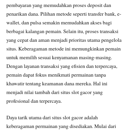
pembayaran yang memudahkan proses deposit dan
penarikan dana. Pilihan metode seperti transfer bank, e-
wallet, dan pulsa semakin memudahkan akses bagi
berbagai kalangan pemain. Selain itu, proses transaksi
yang cepat dan aman menjadi prioritas utama pengelola
situs. Keberagaman metode ini memungkinkan pemain
untuk memilih sesuai kenyamanan masing-masing.
Dengan layanan transaksi yang efisien dan terpercaya,
pemain dapat fokus menikmati permainan tanpa
khawatir tentang keamanan dana mereka. Hal ini
menjadi nilai tambah dari situs slot gacor yang
profesional dan terpercaya.
Daya tarik utama dari situs slot gacor adalah
keberagaman permainan yang disediakan. Mulai dari