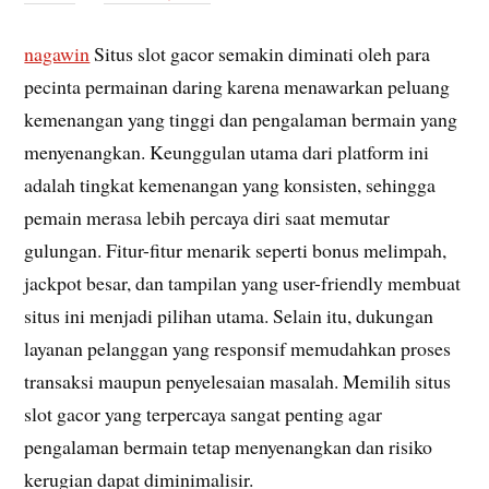
nagawin
Situs slot gacor semakin diminati oleh para
pecinta permainan daring karena menawarkan peluang
kemenangan yang tinggi dan pengalaman bermain yang
menyenangkan. Keunggulan utama dari platform ini
adalah tingkat kemenangan yang konsisten, sehingga
pemain merasa lebih percaya diri saat memutar
gulungan. Fitur-fitur menarik seperti bonus melimpah,
jackpot besar, dan tampilan yang user-friendly membuat
situs ini menjadi pilihan utama. Selain itu, dukungan
layanan pelanggan yang responsif memudahkan proses
transaksi maupun penyelesaian masalah. Memilih situs
slot gacor yang terpercaya sangat penting agar
pengalaman bermain tetap menyenangkan dan risiko
kerugian dapat diminimalisir.