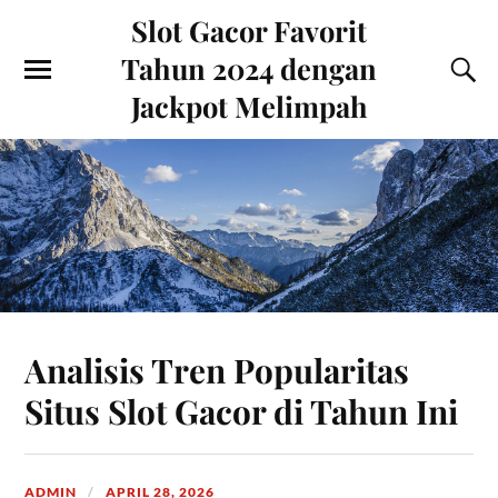
Slot Gacor Favorit
Tahun 2024 dengan
Jackpot Melimpah
Analisis Tren Popularitas
Situs Slot Gacor di Tahun Ini
ADMIN
APRIL 28, 2026