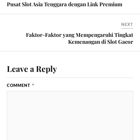
Pusat Slot Asia Tenggara dengan Link Premium
NEXT
Faktor-Faktor yang Mempengaruhi Tingkat
Kemenangan di Slot Gacor
Leave a Reply
COMMENT
*