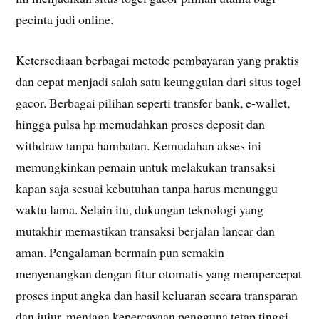
pecinta judi online.
Ketersediaan berbagai metode pembayaran yang praktis
dan cepat menjadi salah satu keunggulan dari situs togel
gacor. Berbagai pilihan seperti transfer bank, e-wallet,
hingga pulsa hp memudahkan proses deposit dan
withdraw tanpa hambatan. Kemudahan akses ini
memungkinkan pemain untuk melakukan transaksi
kapan saja sesuai kebutuhan tanpa harus menunggu
waktu lama. Selain itu, dukungan teknologi yang
mutakhir memastikan transaksi berjalan lancar dan
aman. Pengalaman bermain pun semakin
menyenangkan dengan fitur otomatis yang mempercepat
proses input angka dan hasil keluaran secara transparan
dan jujur, menjaga kepercayaan pengguna tetap tinggi.