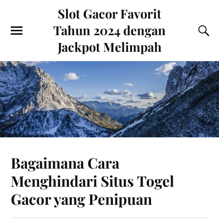
Slot Gacor Favorit
Tahun 2024 dengan
Jackpot Melimpah
Bagaimana Cara
Menghindari Situs Togel
Gacor yang Penipuan