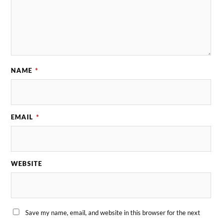
NAME
*
EMAIL
*
WEBSITE
Save my name, email, and website in this browser for the next