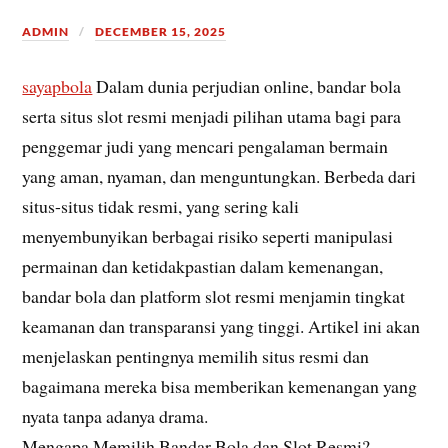
ADMIN
DECEMBER 15, 2025
sayapbola
Dalam dunia perjudian online, bandar bola
serta situs slot resmi menjadi pilihan utama bagi para
penggemar judi yang mencari pengalaman bermain
yang aman, nyaman, dan menguntungkan. Berbeda dari
situs-situs tidak resmi, yang sering kali
menyembunyikan berbagai risiko seperti manipulasi
permainan dan ketidakpastian dalam kemenangan,
bandar bola dan platform slot resmi menjamin tingkat
keamanan dan transparansi yang tinggi. Artikel ini akan
menjelaskan pentingnya memilih situs resmi dan
bagaimana mereka bisa memberikan kemenangan yang
nyata tanpa adanya drama.
Mengapa Memilih Bandar Bola dan Slot Resmi?