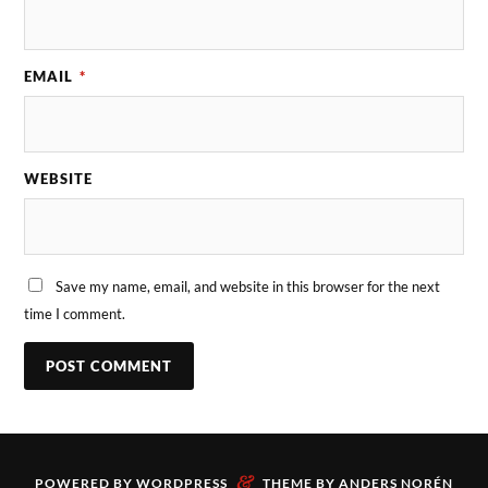
EMAIL
*
WEBSITE
Save my name, email, and website in this browser for the next
time I comment.
&
POWERED BY
WORDPRESS
THEME BY
ANDERS NORÉN