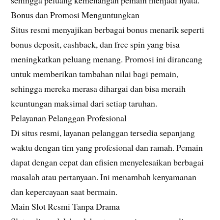
sehingga peluang kemenangan pemain menjadi nyata.
Bonus dan Promosi Menguntungkan
Situs resmi menyajikan berbagai bonus menarik seperti
bonus deposit, cashback, dan free spin yang bisa
meningkatkan peluang menang. Promosi ini dirancang
untuk memberikan tambahan nilai bagi pemain,
sehingga mereka merasa dihargai dan bisa meraih
keuntungan maksimal dari setiap taruhan.
Pelayanan Pelanggan Profesional
Di situs resmi, layanan pelanggan tersedia sepanjang
waktu dengan tim yang profesional dan ramah. Pemain
dapat dengan cepat dan efisien menyelesaikan berbagai
masalah atau pertanyaan. Ini menambah kenyamanan
dan kepercayaan saat bermain.
Main Slot Resmi Tanpa Drama