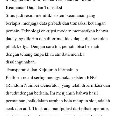
Keamanan Data dan Transaksi
Situs judi resmi memiliki sistem keamanan yang
berlapis, menjaga data pribadi dan transaksi keuangan
pemain. Teknologi enkripsi modern memastikan bahwa
data yang dikirim dan diterima tidak dapat diakses oleh
pihak ketiga. Dengan cara ini, pemain bisa bermain
dengan tenang tanpa khawatir data mereka
disalahgunakan.
Transparansi dan Kejujuran Permainan
Platform resmi sering menggunakan sistem RNG
(Random Number Generator) yang telah diverifikasi dan
diaudit dengan berkala. Ini menjamin bahwa hasil
permainan, baik dalam taruhan bola maupun slot, adalah
acak dan adil. Tidak ada manipulasi dari pihak operator,