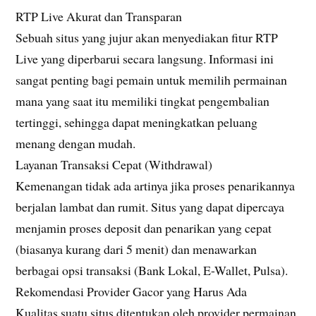
RTP Live Akurat dan Transparan
Sebuah situs yang jujur akan menyediakan fitur RTP
Live yang diperbarui secara langsung. Informasi ini
sangat penting bagi pemain untuk memilih permainan
mana yang saat itu memiliki tingkat pengembalian
tertinggi, sehingga dapat meningkatkan peluang
menang dengan mudah.
Layanan Transaksi Cepat (Withdrawal)
Kemenangan tidak ada artinya jika proses penarikannya
berjalan lambat dan rumit. Situs yang dapat dipercaya
menjamin proses deposit dan penarikan yang cepat
(biasanya kurang dari 5 menit) dan menawarkan
berbagai opsi transaksi (Bank Lokal, E-Wallet, Pulsa).
Rekomendasi Provider Gacor yang Harus Ada
Kualitas suatu situs ditentukan oleh provider permainan