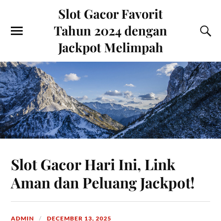
Slot Gacor Favorit
Tahun 2024 dengan
Jackpot Melimpah
Slot Gacor Hari Ini, Link
Aman dan Peluang Jackpot!
ADMIN
DECEMBER 13, 2025