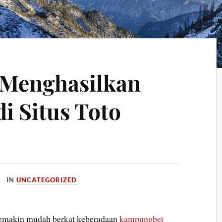
Menghasilkan
di Situs Toto
IN
UNCATEGORIZED
 semakin mudah berkat keberadaan
kampungbet