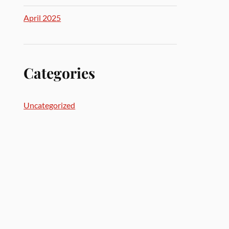
April 2025
Categories
Uncategorized