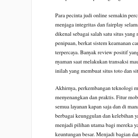
Para pecinta judi online semakin pe
menjaga integritas dan fairplay sel
dikenal sebagai salah satu situs ya
penipuan, berkat sistem keamanan ca
terpercaya. Banyak review positif 
nyaman saat melakukan transaksi mau
inilah yang membuat situs toto dan sit
Akhirnya, perkembangan teknologi 
menyenangkan dan praktis. Fitur mo
semua layanan kapan saja dan di man
berbagai keunggulan dan kelebihan ya
menjadi pilihan utama bagi mereka y
keuntungan besar. Menjadi bagian da