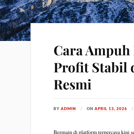
Cara Ampuh 
Profit Stabil 
Resmi
BY
ADMIN
ON
APRIL 13, 2026
Bermain di platform terpercaya kini