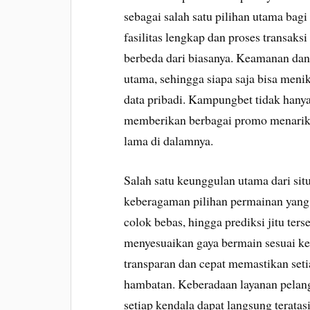
sebagai salah satu pilihan utama bag
fasilitas lengkap dan proses transak
berbeda dari biasanya. Keamanan dan
utama, sehingga siapa saja bisa meni
data pribadi. Kampungbet tidak hanya
memberikan berbagai promo menarik
lama di dalamnya.
Salah satu keunggulan utama dari situ
keberagaman pilihan permainan yang d
colok bebas, hingga prediksi jitu te
menyesuaikan gaya bermain sesuai kei
transparan dan cepat memastikan set
hambatan. Keberadaan layanan pela
setiap kendala dapat langsung teratas