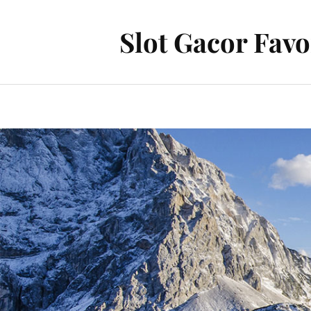
Slot Gacor Fav