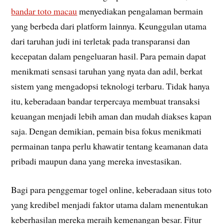
bandar toto macau
menyediakan pengalaman bermain
yang berbeda dari platform lainnya. Keunggulan utama
dari taruhan judi ini terletak pada transparansi dan
kecepatan dalam pengeluaran hasil. Para pemain dapat
menikmati sensasi taruhan yang nyata dan adil, berkat
sistem yang mengadopsi teknologi terbaru. Tidak hanya
itu, keberadaan bandar terpercaya membuat transaksi
keuangan menjadi lebih aman dan mudah diakses kapan
saja. Dengan demikian, pemain bisa fokus menikmati
permainan tanpa perlu khawatir tentang keamanan data
pribadi maupun dana yang mereka investasikan.
Bagi para penggemar togel online, keberadaan situs toto
yang kredibel menjadi faktor utama dalam menentukan
keberhasilan mereka meraih kemenangan besar. Fitur