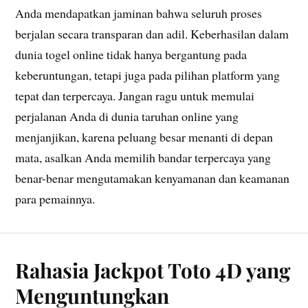
Anda mendapatkan jaminan bahwa seluruh proses
berjalan secara transparan dan adil. Keberhasilan dalam
dunia togel online tidak hanya bergantung pada
keberuntungan, tetapi juga pada pilihan platform yang
tepat dan terpercaya. Jangan ragu untuk memulai
perjalanan Anda di dunia taruhan online yang
menjanjikan, karena peluang besar menanti di depan
mata, asalkan Anda memilih bandar terpercaya yang
benar-benar mengutamakan kenyamanan dan keamanan
para pemainnya.
Rahasia Jackpot Toto 4D yang
Menguntungkan