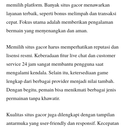
memilih platform. Banyak situs gacor menawarkan
layanan terbaik, seperti bonus melimpah dan transaksi
cepat. Fokus utama adalah memberikan pengalaman
bermain yang menyenangkan dan aman.
Memilih situs gacor harus memperhatikan reputasi dan
lisensi resmi. Keberadaan fitur live chat dan customer
service 24 jam sangat membantu pengguna saat
mengalami kendala. Selain itu, ketersediaan game
lengkap dari berbagai provider menjadi nilai tambah.
Dengan begitu, pemain bisa menikmati berbagai jenis
permainan tanpa khawatir.
Kualitas situs gacor juga dilengkapi dengan tampilan
antarmuka yang user-friendly dan responsif. Kecepatan