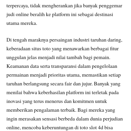
terpercaya, tidak mengherankan jika banyak penggemar
judi online beralih ke platform ini sebagai destinasi
utama mereka.
Di tengah maraknya persaingan industri taruhan daring,
keberadaan situs toto yang menawarkan berbagai fitur
unggulan jelas menjadi nilai tambah bagi pemain.
Keamanan data serta transparansi dalam pengelolaan
permainan menjadi prioritas utama, memastikan setiap
taruhan berlangsung secara fair dan jujur. Banyak yang
menilai bahwa keberhasilan platform ini terletak pada
inovasi yang terus menerus dan komitmen untuk
memberikan pengalaman terbaik. Bagi mereka yang
ingin merasakan sensasi berbeda dalam dunia perjudian
online, mencoba keberuntungan di toto slot 4d bisa