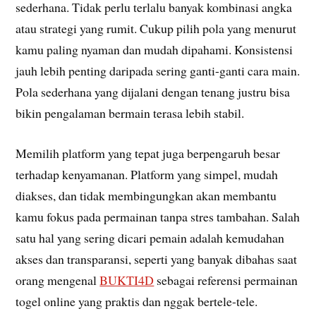
sederhana. Tidak perlu terlalu banyak kombinasi angka
atau strategi yang rumit. Cukup pilih pola yang menurut
kamu paling nyaman dan mudah dipahami. Konsistensi
jauh lebih penting daripada sering ganti-ganti cara main.
Pola sederhana yang dijalani dengan tenang justru bisa
bikin pengalaman bermain terasa lebih stabil.
Memilih platform yang tepat juga berpengaruh besar
terhadap kenyamanan. Platform yang simpel, mudah
diakses, dan tidak membingungkan akan membantu
kamu fokus pada permainan tanpa stres tambahan. Salah
satu hal yang sering dicari pemain adalah kemudahan
akses dan transparansi, seperti yang banyak dibahas saat
orang mengenal
BUKTI4D
sebagai referensi permainan
togel online yang praktis dan nggak bertele-tele.