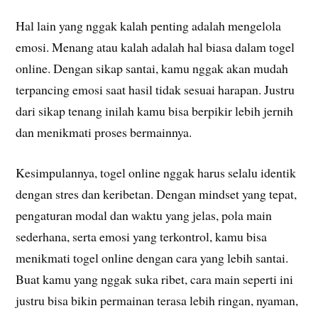
Hal lain yang nggak kalah penting adalah mengelola
emosi. Menang atau kalah adalah hal biasa dalam togel
online. Dengan sikap santai, kamu nggak akan mudah
terpancing emosi saat hasil tidak sesuai harapan. Justru
dari sikap tenang inilah kamu bisa berpikir lebih jernih
dan menikmati proses bermainnya.
Kesimpulannya, togel online nggak harus selalu identik
dengan stres dan keribetan. Dengan mindset yang tepat,
pengaturan modal dan waktu yang jelas, pola main
sederhana, serta emosi yang terkontrol, kamu bisa
menikmati togel online dengan cara yang lebih santai.
Buat kamu yang nggak suka ribet, cara main seperti ini
justru bisa bikin permainan terasa lebih ringan, nyaman,