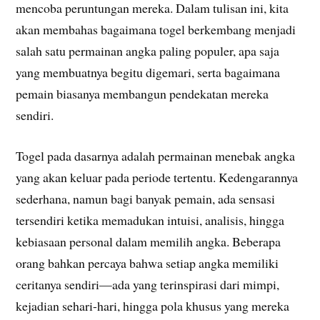
mencoba peruntungan mereka. Dalam tulisan ini, kita
akan membahas bagaimana togel berkembang menjadi
salah satu permainan angka paling populer, apa saja
yang membuatnya begitu digemari, serta bagaimana
pemain biasanya membangun pendekatan mereka
sendiri.
Togel pada dasarnya adalah permainan menebak angka
yang akan keluar pada periode tertentu. Kedengarannya
sederhana, namun bagi banyak pemain, ada sensasi
tersendiri ketika memadukan intuisi, analisis, hingga
kebiasaan personal dalam memilih angka. Beberapa
orang bahkan percaya bahwa setiap angka memiliki
ceritanya sendiri—ada yang terinspirasi dari mimpi,
kejadian sehari-hari, hingga pola khusus yang mereka