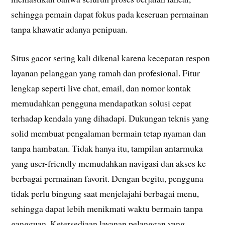
sehingga pemain dapat fokus pada keseruan permainan
tanpa khawatir adanya penipuan.
Situs gacor sering kali dikenal karena kecepatan respon
layanan pelanggan yang ramah dan profesional. Fitur
lengkap seperti live chat, email, dan nomor kontak
memudahkan pengguna mendapatkan solusi cepat
terhadap kendala yang dihadapi. Dukungan teknis yang
solid membuat pengalaman bermain tetap nyaman dan
tanpa hambatan. Tidak hanya itu, tampilan antarmuka
yang user-friendly memudahkan navigasi dan akses ke
berbagai permainan favorit. Dengan begitu, pengguna
tidak perlu bingung saat menjelajahi berbagai menu,
sehingga dapat lebih menikmati waktu bermain tanpa
gangguan. Ketersediaan layanan pelanggan yang