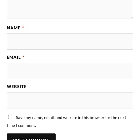
NAME
*
EMAIL
*
WEBSITE
Save my name, email, and website in this browser for the next
time I comment.