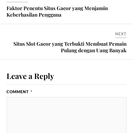
Faktor Penentu Situs Gacor yang Menjamin
Keberhasilan Pengguna
NEXT
Situs Slot Gacor yang Terbukti Membuat Pemain
Pulang dengan Uang Banyak
Leave a Reply
COMMENT
*