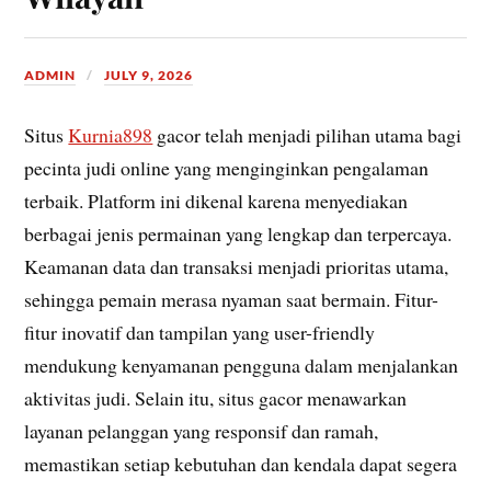
ADMIN
JULY 9, 2026
Situs
Kurnia898
gacor telah menjadi pilihan utama bagi
pecinta judi online yang menginginkan pengalaman
terbaik. Platform ini dikenal karena menyediakan
berbagai jenis permainan yang lengkap dan terpercaya.
Keamanan data dan transaksi menjadi prioritas utama,
sehingga pemain merasa nyaman saat bermain. Fitur-
fitur inovatif dan tampilan yang user-friendly
mendukung kenyamanan pengguna dalam menjalankan
aktivitas judi. Selain itu, situs gacor menawarkan
layanan pelanggan yang responsif dan ramah,
memastikan setiap kebutuhan dan kendala dapat segera