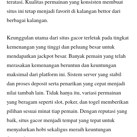
teratasi. Kualitas permainan yang konsisten membuat
situs ini tetap menjadi favorit di kalangan bettor dari
berbagai kalangan.
Keunggulan utama dari situs gacor terletak pada tingkat
kemenangan yang tinggi dan peluang besar untuk
mendapatkan jackpot besar. Banyak pemain yang telah
merasakan kemenangan beruntun dan keuntungan
maksimal dari platform ini. Sistem server yang stabil
dan proses deposit serta penarikan yang cepat menjadi
nilai tambah lain. Tidak hanya itu, variasi permainan
yang beragam seperti slot, poker, dan togel memberikan
pilihan sesuai minat tiap pemain. Dengan reputasi yang
baik, situs gacor menjadi tempat yang tepat untuk
menyalurkan hobi sekaligus meraih keuntungan