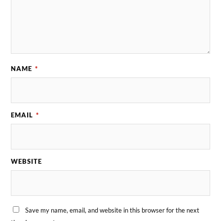
NAME
*
EMAIL
*
WEBSITE
Save my name, email, and website in this browser for the next