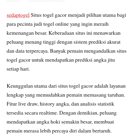
sedaptogel
Situs togel gacor menjadi pilihan utama bagi
para pecinta judi togel online yang ingin meraih
kemenangan besar. Keberadaan situs ini menawarkan
peluang menang tinggi dengan sistem prediksi akurat
dan data terpercaya. Banyak pemain mengandalkan situs
togel gacor untuk mendapatkan prediksi angka jitu
setiap hari.
Keunggulan utama dari situs togel gacor adalah layanan
lengkap yang memudahkan pemain memasang taruhan.
Fitur live draw, history angka, dan analisis statistik
tersedia secara realtime. Dengan demikian, peluang
mendapatkan angka hoki semakin besar, membuat
pemain merasa lebih percaya diri dalam bertaruh.