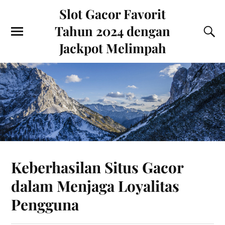
Slot Gacor Favorit
Tahun 2024 dengan
Jackpot Melimpah
Keberhasilan Situs Gacor
dalam Menjaga Loyalitas
Pengguna