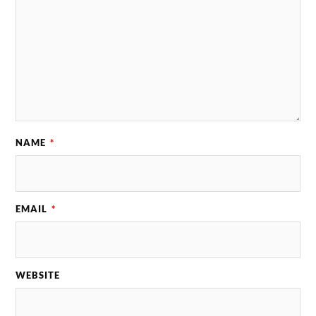
NAME
*
EMAIL
*
WEBSITE