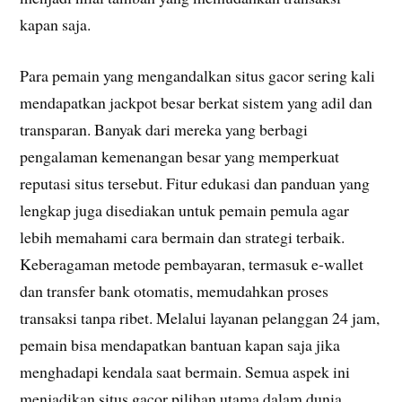
kapan saja.
Para pemain yang mengandalkan situs gacor sering kali
mendapatkan jackpot besar berkat sistem yang adil dan
transparan. Banyak dari mereka yang berbagi
pengalaman kemenangan besar yang memperkuat
reputasi situs tersebut. Fitur edukasi dan panduan yang
lengkap juga disediakan untuk pemain pemula agar
lebih memahami cara bermain dan strategi terbaik.
Keberagaman metode pembayaran, termasuk e-wallet
dan transfer bank otomatis, memudahkan proses
transaksi tanpa ribet. Melalui layanan pelanggan 24 jam,
pemain bisa mendapatkan bantuan kapan saja jika
menghadapi kendala saat bermain. Semua aspek ini
menjadikan situs gacor pilihan utama dalam dunia