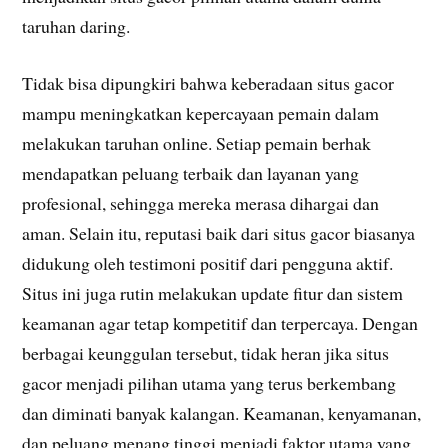
taruhan daring.
Tidak bisa dipungkiri bahwa keberadaan situs gacor
mampu meningkatkan kepercayaan pemain dalam
melakukan taruhan online. Setiap pemain berhak
mendapatkan peluang terbaik dan layanan yang
profesional, sehingga mereka merasa dihargai dan
aman. Selain itu, reputasi baik dari situs gacor biasanya
didukung oleh testimoni positif dari pengguna aktif.
Situs ini juga rutin melakukan update fitur dan sistem
keamanan agar tetap kompetitif dan terpercaya. Dengan
berbagai keunggulan tersebut, tidak heran jika situs
gacor menjadi pilihan utama yang terus berkembang
dan diminati banyak kalangan. Keamanan, kenyamanan,
dan peluang menang tinggi menjadi faktor utama yang