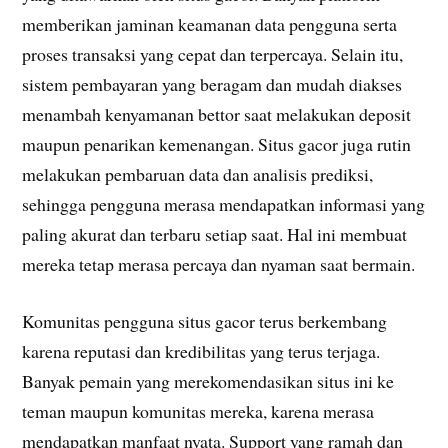
memberikan jaminan keamanan data pengguna serta
proses transaksi yang cepat dan terpercaya. Selain itu,
sistem pembayaran yang beragam dan mudah diakses
menambah kenyamanan bettor saat melakukan deposit
maupun penarikan kemenangan. Situs gacor juga rutin
melakukan pembaruan data dan analisis prediksi,
sehingga pengguna merasa mendapatkan informasi yang
paling akurat dan terbaru setiap saat. Hal ini membuat
mereka tetap merasa percaya dan nyaman saat bermain.
Komunitas pengguna situs gacor terus berkembang
karena reputasi dan kredibilitas yang terus terjaga.
Banyak pemain yang merekomendasikan situs ini ke
teman maupun komunitas mereka, karena merasa
mendapatkan manfaat nyata. Support yang ramah dan