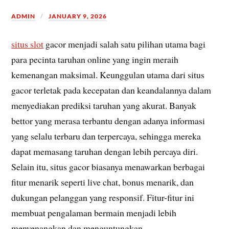
ADMIN
JANUARY 9, 2026
situs slot
gacor menjadi salah satu pilihan utama bagi
para pecinta taruhan online yang ingin meraih
kemenangan maksimal. Keunggulan utama dari situs
gacor terletak pada kecepatan dan keandalannya dalam
menyediakan prediksi taruhan yang akurat. Banyak
bettor yang merasa terbantu dengan adanya informasi
yang selalu terbaru dan terpercaya, sehingga mereka
dapat memasang taruhan dengan lebih percaya diri.
Selain itu, situs gacor biasanya menawarkan berbagai
fitur menarik seperti live chat, bonus menarik, dan
dukungan pelanggan yang responsif. Fitur-fitur ini
membuat pengalaman bermain menjadi lebih
menyenangkan dan menguntungkan.