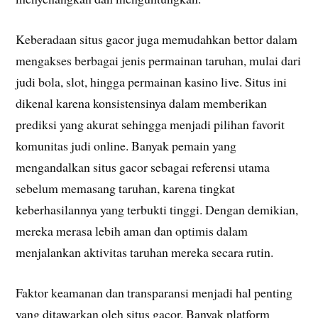
Keberadaan situs gacor juga memudahkan bettor dalam
mengakses berbagai jenis permainan taruhan, mulai dari
judi bola, slot, hingga permainan kasino live. Situs ini
dikenal karena konsistensinya dalam memberikan
prediksi yang akurat sehingga menjadi pilihan favorit
komunitas judi online. Banyak pemain yang
mengandalkan situs gacor sebagai referensi utama
sebelum memasang taruhan, karena tingkat
keberhasilannya yang terbukti tinggi. Dengan demikian,
mereka merasa lebih aman dan optimis dalam
menjalankan aktivitas taruhan mereka secara rutin.
Faktor keamanan dan transparansi menjadi hal penting
yang ditawarkan oleh situs gacor. Banyak platform