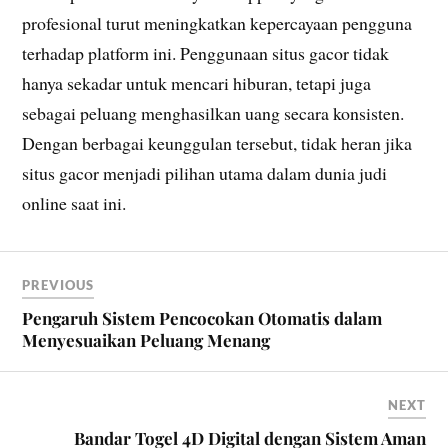
profesional turut meningkatkan kepercayaan pengguna
terhadap platform ini. Penggunaan situs gacor tidak
hanya sekadar untuk mencari hiburan, tetapi juga
sebagai peluang menghasilkan uang secara konsisten.
Dengan berbagai keunggulan tersebut, tidak heran jika
situs gacor menjadi pilihan utama dalam dunia judi
online saat ini.
PREVIOUS
Pengaruh Sistem Pencocokan Otomatis dalam
Menyesuaikan Peluang Menang
NEXT
Bandar Togel 4D Digital dengan Sistem Aman