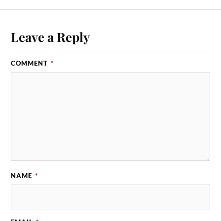
Leave a Reply
COMMENT
*
NAME
*