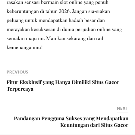
rasakan sensasi bermain slot online yang penuh
keberuntungan di tahun 2026. Jangan sia-siakan
peluang untuk mendapatkan hadiah besar dan
merayakan kesuksesan di dunia perjudian online yang
semakin maju ini. Mainkan sekarang dan raih
kemenanganmu!
PREVIOUS
Fitur Eksklusif yang Hanya Dimiliki Situs Gacor
Terpercaya
NEXT
Pandangan Pengguna Sukses yang Mendapatkan
Keuntungan dari Situs Gacor