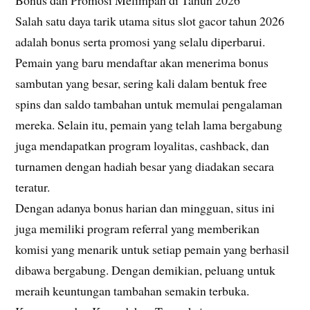
Bonus dan Promosi Melimpah di Tahun 2026
Salah satu daya tarik utama situs slot gacor tahun 2026
adalah bonus serta promosi yang selalu diperbarui.
Pemain yang baru mendaftar akan menerima bonus
sambutan yang besar, sering kali dalam bentuk free
spins dan saldo tambahan untuk memulai pengalaman
mereka. Selain itu, pemain yang telah lama bergabung
juga mendapatkan program loyalitas, cashback, dan
turnamen dengan hadiah besar yang diadakan secara
teratur.
Dengan adanya bonus harian dan mingguan, situs ini
juga memiliki program referral yang memberikan
komisi yang menarik untuk setiap pemain yang berhasil
dibawa bergabung. Dengan demikian, peluang untuk
meraih keuntungan tambahan semakin terbuka.