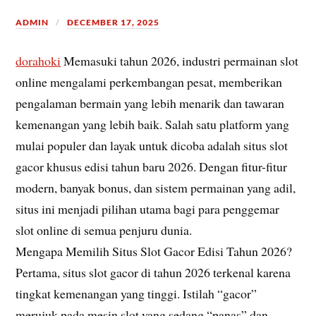
ADMIN
DECEMBER 17, 2025
dorahoki
Memasuki tahun 2026, industri permainan slot
online mengalami perkembangan pesat, memberikan
pengalaman bermain yang lebih menarik dan tawaran
kemenangan yang lebih baik. Salah satu platform yang
mulai populer dan layak untuk dicoba adalah situs slot
gacor khusus edisi tahun baru 2026. Dengan fitur-fitur
modern, banyak bonus, dan sistem permainan yang adil,
situs ini menjadi pilihan utama bagi para penggemar
slot online di semua penjuru dunia.
Mengapa Memilih Situs Slot Gacor Edisi Tahun 2026?
Pertama, situs slot gacor di tahun 2026 terkenal karena
tingkat kemenangan yang tinggi. Istilah “gacor”
merujuk pada mesin slot yang sedang “panas” dan