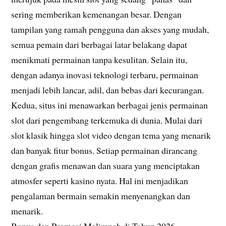
sering memberikan kemenangan besar. Dengan
tampilan yang ramah pengguna dan akses yang mudah,
semua pemain dari berbagai latar belakang dapat
menikmati permainan tanpa kesulitan. Selain itu,
dengan adanya inovasi teknologi terbaru, permainan
menjadi lebih lancar, adil, dan bebas dari kecurangan.
Kedua, situs ini menawarkan berbagai jenis permainan
slot dari pengembang terkemuka di dunia. Mulai dari
slot klasik hingga slot video dengan tema yang menarik
dan banyak fitur bonus. Setiap permainan dirancang
dengan grafis menawan dan suara yang menciptakan
atmosfer seperti kasino nyata. Hal ini menjadikan
pengalaman bermain semakin menyenangkan dan
menarik.