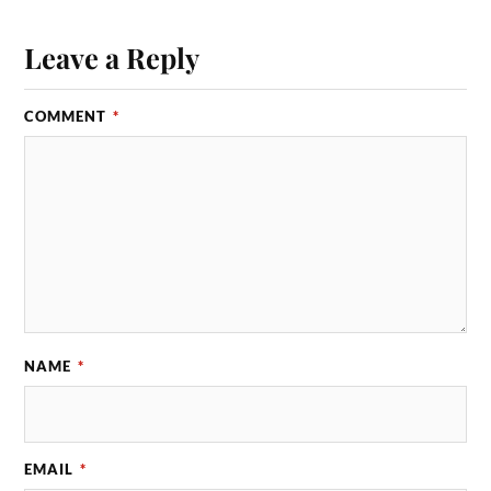
Leave a Reply
COMMENT
*
NAME
*
EMAIL
*