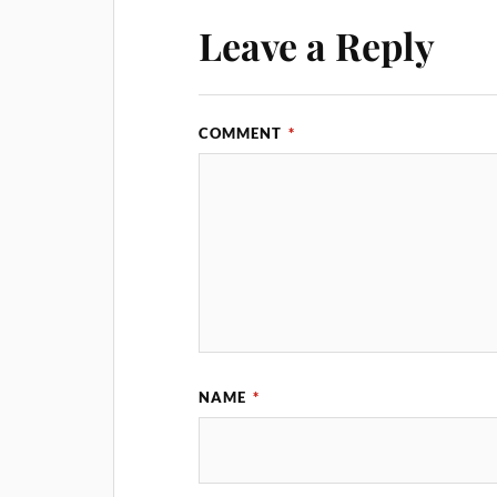
Leave a Reply
COMMENT
*
NAME
*