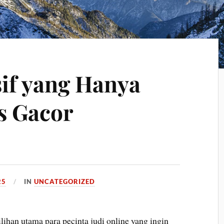
sif yang Hanya
us Gacor
25
IN
UNCATEGORIZED
lihan utama para pecinta judi online yang ingin