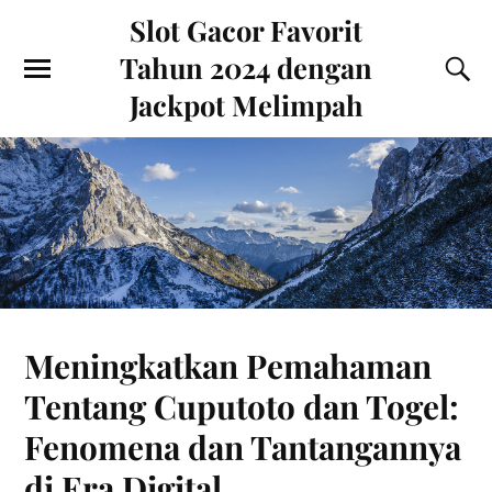
Slot Gacor Favorit
Tahun 2024 dengan
Jackpot Melimpah
Meningkatkan Pemahaman
Tentang Cuputoto dan Togel:
Fenomena dan Tantangannya
di Era Digital