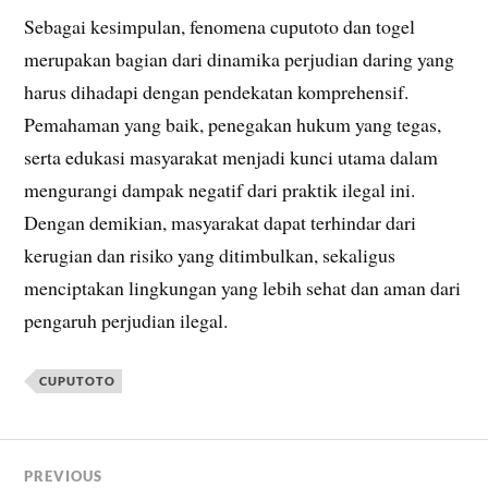
Sebagai kesimpulan, fenomena cuputoto dan togel
merupakan bagian dari dinamika perjudian daring yang
harus dihadapi dengan pendekatan komprehensif.
Pemahaman yang baik, penegakan hukum yang tegas,
serta edukasi masyarakat menjadi kunci utama dalam
mengurangi dampak negatif dari praktik ilegal ini.
Dengan demikian, masyarakat dapat terhindar dari
kerugian dan risiko yang ditimbulkan, sekaligus
menciptakan lingkungan yang lebih sehat dan aman dari
pengaruh perjudian ilegal.
CUPUTOTO
PREVIOUS