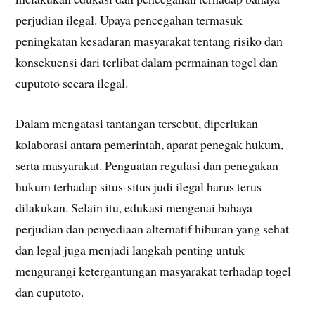
perjudian ilegal. Upaya pencegahan termasuk
peningkatan kesadaran masyarakat tentang risiko dan
konsekuensi dari terlibat dalam permainan togel dan
cuputoto secara ilegal.
Dalam mengatasi tantangan tersebut, diperlukan
kolaborasi antara pemerintah, aparat penegak hukum,
serta masyarakat. Penguatan regulasi dan penegakan
hukum terhadap situs-situs judi ilegal harus terus
dilakukan. Selain itu, edukasi mengenai bahaya
perjudian dan penyediaan alternatif hiburan yang sehat
dan legal juga menjadi langkah penting untuk
mengurangi ketergantungan masyarakat terhadap togel
dan cuputoto.