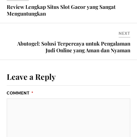
Review Lengkap Situs Slot Gacor yang Sangat
Menguntungkan
NEXT
Abutogel: Solusi Terpercaya untuk Pengalaman
Judi Online yang Aman dan Nyaman
Leave a Reply
COMMENT
*