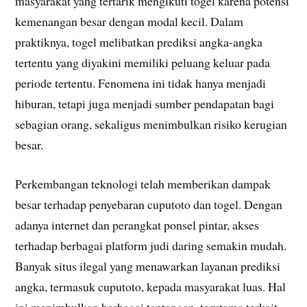
masyarakat yang tertarik mengikuti togel karena potensi
kemenangan besar dengan modal kecil. Dalam
praktiknya, togel melibatkan prediksi angka-angka
tertentu yang diyakini memiliki peluang keluar pada
periode tertentu. Fenomena ini tidak hanya menjadi
hiburan, tetapi juga menjadi sumber pendapatan bagi
sebagian orang, sekaligus menimbulkan risiko kerugian
besar.
Perkembangan teknologi telah memberikan dampak
besar terhadap penyebaran cuputoto dan togel. Dengan
adanya internet dan perangkat ponsel pintar, akses
terhadap berbagai platform judi daring semakin mudah.
Banyak situs ilegal yang menawarkan layanan prediksi
angka, termasuk cuputoto, kepada masyarakat luas. Hal
ini menimbulkan berbagai tantangan, terutama terkait