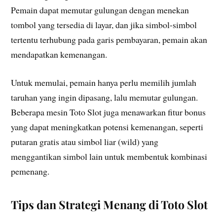
Pemain dapat memutar gulungan dengan menekan
tombol yang tersedia di layar, dan jika simbol-simbol
tertentu terhubung pada garis pembayaran, pemain akan
mendapatkan kemenangan.
Untuk memulai, pemain hanya perlu memilih jumlah
taruhan yang ingin dipasang, lalu memutar gulungan.
Beberapa mesin Toto Slot juga menawarkan fitur bonus
yang dapat meningkatkan potensi kemenangan, seperti
putaran gratis atau simbol liar (wild) yang
menggantikan simbol lain untuk membentuk kombinasi
pemenang.
Tips dan Strategi Menang di Toto Slot