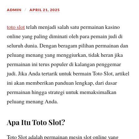
ADMIN
APRIL 21, 2025
toto slot
telah menjadi salah satu permainan kasino
online yang paling diminati oleh para pemain judi di
seluruh dunia. Dengan beragam pilihan permainan dan
peluang menang yang menggiurkan, tidak heran jika
permainan ini terus populer di kalangan penggemar
judi. Jika Anda tertarik untuk bermain Toto Slot, artikel
ini akan memberikan panduan lengkap, dari dasar
permainan hingga strategi untuk memaksimalkan
peluang menang Anda.
Apa Itu Toto Slot?
Toto Slot adalah permainan mesin slot online yang