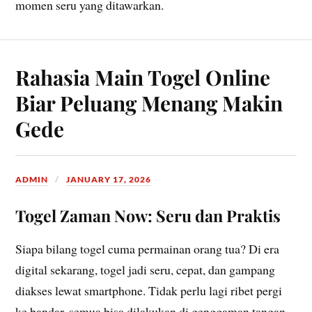
momen seru yang ditawarkan.
Rahasia Main Togel Online
Biar Peluang Menang Makin
Gede
ADMIN
JANUARY 17, 2026
Togel Zaman Now: Seru dan Praktis
Siapa bilang togel cuma permainan orang tua? Di era
digital sekarang, togel jadi seru, cepat, dan gampang
diakses lewat smartphone. Tidak perlu lagi ribet pergi
ke bandar, semua bisa dilakukan di genggaman tangan.