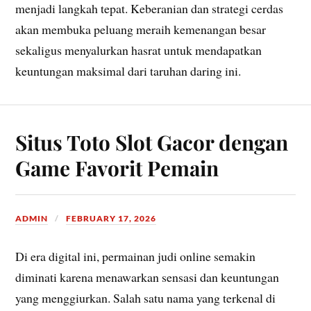
menjadi langkah tepat. Keberanian dan strategi cerdas
akan membuka peluang meraih kemenangan besar
sekaligus menyalurkan hasrat untuk mendapatkan
keuntungan maksimal dari taruhan daring ini.
Situs Toto Slot Gacor dengan
Game Favorit Pemain
ADMIN
FEBRUARY 17, 2026
Di era digital ini, permainan judi online semakin
diminati karena menawarkan sensasi dan keuntungan
yang menggiurkan. Salah satu nama yang terkenal di