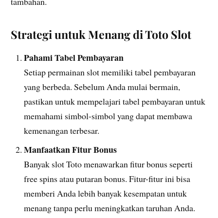
tambahan.
Strategi untuk Menang di Toto Slot
Pahami Tabel Pembayaran
Setiap permainan slot memiliki tabel pembayaran
yang berbeda. Sebelum Anda mulai bermain,
pastikan untuk mempelajari tabel pembayaran untuk
memahami simbol-simbol yang dapat membawa
kemenangan terbesar.
Manfaatkan Fitur Bonus
Banyak slot Toto menawarkan fitur bonus seperti
free spins atau putaran bonus. Fitur-fitur ini bisa
memberi Anda lebih banyak kesempatan untuk
menang tanpa perlu meningkatkan taruhan Anda.