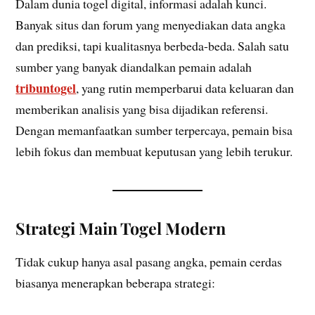
Dalam dunia togel digital, informasi adalah kunci.
Banyak situs dan forum yang menyediakan data angka
dan prediksi, tapi kualitasnya berbeda-beda. Salah satu
sumber yang banyak diandalkan pemain adalah
tribuntogel
, yang rutin memperbarui data keluaran dan
memberikan analisis yang bisa dijadikan referensi.
Dengan memanfaatkan sumber terpercaya, pemain bisa
lebih fokus dan membuat keputusan yang lebih terukur.
Strategi Main Togel Modern
Tidak cukup hanya asal pasang angka, pemain cerdas
biasanya menerapkan beberapa strategi: