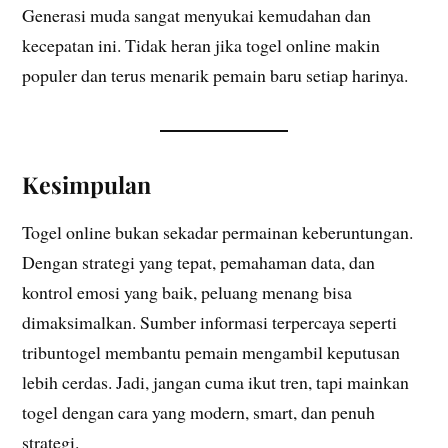
Generasi muda sangat menyukai kemudahan dan
kecepatan ini. Tidak heran jika togel online makin
populer dan terus menarik pemain baru setiap harinya.
Kesimpulan
Togel online bukan sekadar permainan keberuntungan.
Dengan strategi yang tepat, pemahaman data, dan
kontrol emosi yang baik, peluang menang bisa
dimaksimalkan. Sumber informasi terpercaya seperti
tribuntogel membantu pemain mengambil keputusan
lebih cerdas. Jadi, jangan cuma ikut tren, tapi mainkan
togel dengan cara yang modern, smart, dan penuh
strategi.