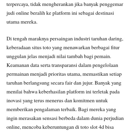
terpercaya, tidak mengherankan jika banyak penggemar
judi online beralih ke platform ini sebagai destinasi
utama mereka.
Di tengah maraknya persaingan industri taruhan daring,
keberadaan situs toto yang menawarkan berbagai fitur
unggulan jelas menjadi nilai tambah bagi pemain.
Keamanan data serta transparansi dalam pengelolaan
permainan menjadi prioritas utama, memastikan setiap
taruhan berlangsung secara fair dan jujur. Banyak yang
menilai bahwa keberhasilan platform ini terletak pada
inovasi yang terus menerus dan komitmen untuk
memberikan pengalaman terbaik. Bagi mereka yang
ingin merasakan sensasi berbeda dalam dunia perjudian
online, mencoba keberuntungan di toto slot 4d bisa