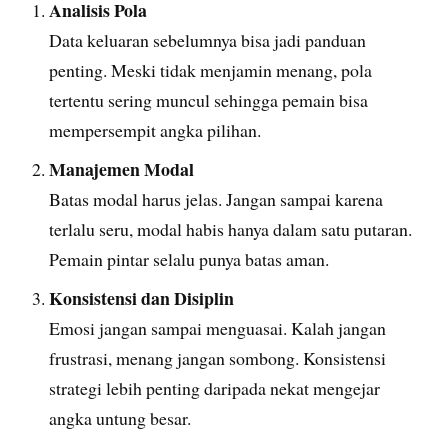
Analisis Pola
Data keluaran sebelumnya bisa jadi panduan
penting. Meski tidak menjamin menang, pola
tertentu sering muncul sehingga pemain bisa
mempersempit angka pilihan.
Manajemen Modal
Batas modal harus jelas. Jangan sampai karena
terlalu seru, modal habis hanya dalam satu putaran.
Pemain pintar selalu punya batas aman.
Konsistensi dan Disiplin
Emosi jangan sampai menguasai. Kalah jangan
frustrasi, menang jangan sombong. Konsistensi
strategi lebih penting daripada nekat mengejar
angka untung besar.