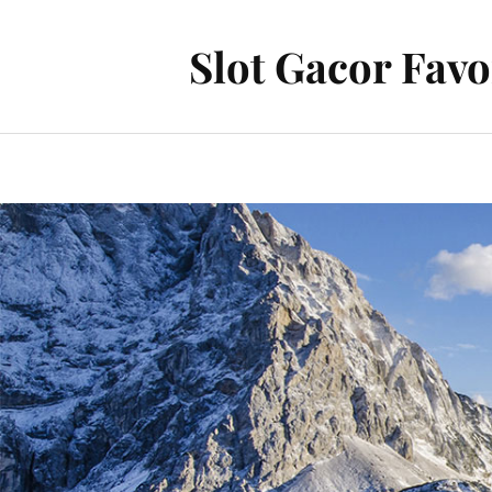
Slot Gacor Fav