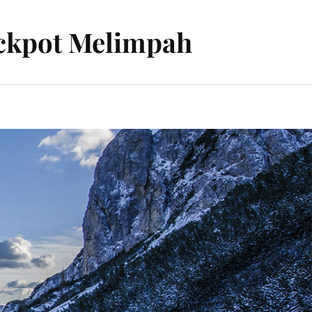
ackpot Melimpah