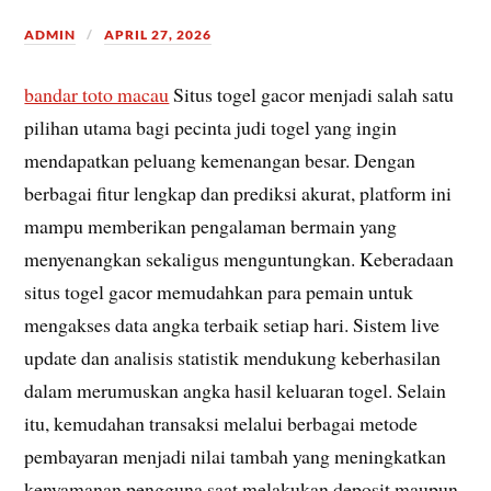
ADMIN
APRIL 27, 2026
bandar toto macau
Situs togel gacor menjadi salah satu
pilihan utama bagi pecinta judi togel yang ingin
mendapatkan peluang kemenangan besar. Dengan
berbagai fitur lengkap dan prediksi akurat, platform ini
mampu memberikan pengalaman bermain yang
menyenangkan sekaligus menguntungkan. Keberadaan
situs togel gacor memudahkan para pemain untuk
mengakses data angka terbaik setiap hari. Sistem live
update dan analisis statistik mendukung keberhasilan
dalam merumuskan angka hasil keluaran togel. Selain
itu, kemudahan transaksi melalui berbagai metode
pembayaran menjadi nilai tambah yang meningkatkan
kenyamanan pengguna saat melakukan deposit maupun