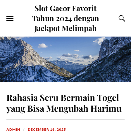
Slot Gacor Favorit
Tahun 2024 dengan
Jackpot Melimpah
Rahasia Seru Bermain Togel
yang Bisa Mengubah Harimu
ADMIN
DECEMBER 16, 2025