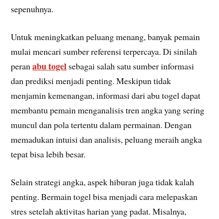
sepenuhnya.
Untuk meningkatkan peluang menang, banyak pemain
mulai mencari sumber referensi terpercaya. Di sinilah
abu togel
peran
sebagai salah satu sumber informasi
dan prediksi menjadi penting. Meskipun tidak
menjamin kemenangan, informasi dari abu togel dapat
membantu pemain menganalisis tren angka yang sering
muncul dan pola tertentu dalam permainan. Dengan
memadukan intuisi dan analisis, peluang meraih angka
tepat bisa lebih besar.
Selain strategi angka, aspek hiburan juga tidak kalah
penting. Bermain togel bisa menjadi cara melepaskan
stres setelah aktivitas harian yang padat. Misalnya,