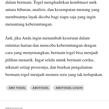
dalam bermain. Togel menghadirkan kombinasi unik
antara hiburan, analisis, dan kesempatan menang yang
membuatnya layak dicoba bagi siapa saja yang ingin
menantang keberuntungan.
Jadi, jika Anda ingin menambah keseruan dalam
rutinitas harian dan mencoba keberuntungan dengan
cara yang menyenangkan, bermain togel bisa menjadi
pilihan menarik. Ingat selalu untuk bermain cerdas,
nikmati setiap prosesnya, dan biarkan pengalaman
bermain togel menjadi momen seru yang tak terlupakan.
ABU TOGEL
ABUTOGEL
ABUTOGEL LOGIN
PREVIOUS