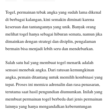
Togel, permainan tebak angka yang sudah lama dikenal
di berbagai kalangan, kini semakin diminati karena
keseruan dan tantangannya yang unik. Banyak orang
melihat togel hanya sebagai hiburan semata, namun jika
dimainkan dengan strategi dan disiplin, pengalaman
bermain bisa menjadi lebih seru dan mendebarkan.
Salah satu hal yang membuat togel menarik adalah
sensasi menebak angka. Dari ratusan kemungkinan
angka, pemain ditantang untuk memilih kombinasi yang
tepat. Proses ini memicu adrenalin dan rasa penasaran,
terutama saat hasil pengundian diumumkan. Inilah yang
membuat permainan togel berbeda dari jenis permainan
lainnya yang hanya mengandalkan keberuntungan