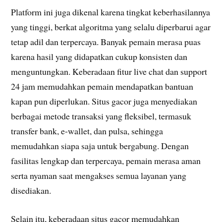
Platform ini juga dikenal karena tingkat keberhasilannya
yang tinggi, berkat algoritma yang selalu diperbarui agar
tetap adil dan terpercaya. Banyak pemain merasa puas
karena hasil yang didapatkan cukup konsisten dan
menguntungkan. Keberadaan fitur live chat dan support
24 jam memudahkan pemain mendapatkan bantuan
kapan pun diperlukan. Situs gacor juga menyediakan
berbagai metode transaksi yang fleksibel, termasuk
transfer bank, e-wallet, dan pulsa, sehingga
memudahkan siapa saja untuk bergabung. Dengan
fasilitas lengkap dan terpercaya, pemain merasa aman
serta nyaman saat mengakses semua layanan yang
disediakan.
Selain itu, keberadaan situs gacor memudahkan