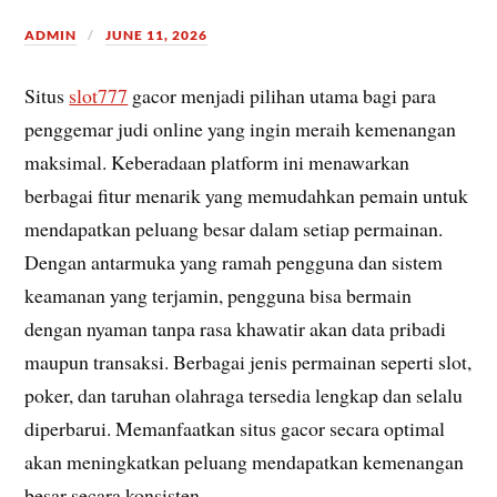
ADMIN
JUNE 11, 2026
Situs
slot777
gacor menjadi pilihan utama bagi para
penggemar judi online yang ingin meraih kemenangan
maksimal. Keberadaan platform ini menawarkan
berbagai fitur menarik yang memudahkan pemain untuk
mendapatkan peluang besar dalam setiap permainan.
Dengan antarmuka yang ramah pengguna dan sistem
keamanan yang terjamin, pengguna bisa bermain
dengan nyaman tanpa rasa khawatir akan data pribadi
maupun transaksi. Berbagai jenis permainan seperti slot,
poker, dan taruhan olahraga tersedia lengkap dan selalu
diperbarui. Memanfaatkan situs gacor secara optimal
akan meningkatkan peluang mendapatkan kemenangan
besar secara konsisten.