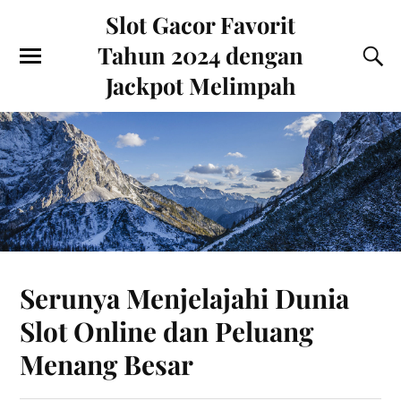
Slot Gacor Favorit
Tahun 2024 dengan
Jackpot Melimpah
Serunya Menjelajahi Dunia
Slot Online dan Peluang
Menang Besar