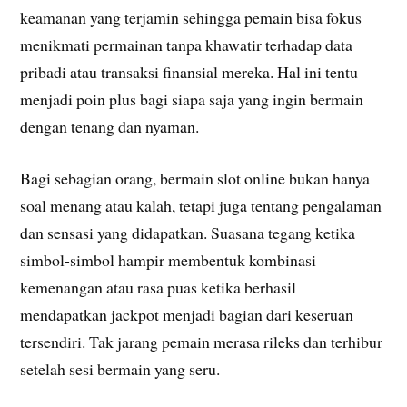
keamanan yang terjamin sehingga pemain bisa fokus
menikmati permainan tanpa khawatir terhadap data
pribadi atau transaksi finansial mereka. Hal ini tentu
menjadi poin plus bagi siapa saja yang ingin bermain
dengan tenang dan nyaman.
Bagi sebagian orang, bermain slot online bukan hanya
soal menang atau kalah, tetapi juga tentang pengalaman
dan sensasi yang didapatkan. Suasana tegang ketika
simbol-simbol hampir membentuk kombinasi
kemenangan atau rasa puas ketika berhasil
mendapatkan jackpot menjadi bagian dari keseruan
tersendiri. Tak jarang pemain merasa rileks dan terhibur
setelah sesi bermain yang seru.