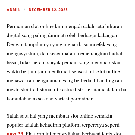
ADMIN
DECEMBER 12, 2025
Permainan slot online kini menjadi salah satu hiburan
digital yang paling diminati oleh berbagai kalangan.
Dengan tampilannya yang menarik, suara efek yang
mengasyikkan, dan kesempatan memenangkan hadiah
besar, tidak heran banyak pemain yang menghabiskan
waktu berjam-jam menikmati sensasi ini. Slot online
menawarkan pengalaman yang berbeda dibandingkan
mesin slot tradisional di kasino fisik, terutama dalam hal
kemudahan akses dan variasi permainan.
Salah satu hal yang membuat slot online semakin
populer adalah kehadiran platform terpercaya seperti
naga33
. Platform ini menyediakan berbagai jenis slot