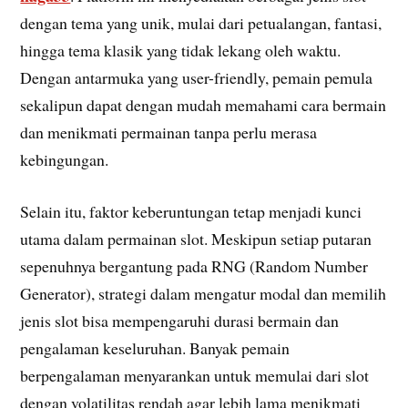
dengan tema yang unik, mulai dari petualangan, fantasi,
hingga tema klasik yang tidak lekang oleh waktu.
Dengan antarmuka yang user-friendly, pemain pemula
sekalipun dapat dengan mudah memahami cara bermain
dan menikmati permainan tanpa perlu merasa
kebingungan.
Selain itu, faktor keberuntungan tetap menjadi kunci
utama dalam permainan slot. Meskipun setiap putaran
sepenuhnya bergantung pada RNG (Random Number
Generator), strategi dalam mengatur modal dan memilih
jenis slot bisa mempengaruhi durasi bermain dan
pengalaman keseluruhan. Banyak pemain
berpengalaman menyarankan untuk memulai dari slot
dengan volatilitas rendah agar lebih lama menikmati