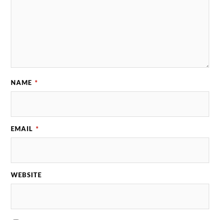
NAME
*
EMAIL
*
WEBSITE