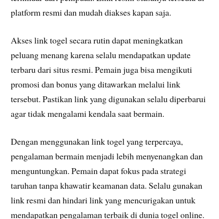
platform resmi dan mudah diakses kapan saja.
Akses link togel secara rutin dapat meningkatkan
peluang menang karena selalu mendapatkan update
terbaru dari situs resmi. Pemain juga bisa mengikuti
promosi dan bonus yang ditawarkan melalui link
tersebut. Pastikan link yang digunakan selalu diperbarui
agar tidak mengalami kendala saat bermain.
Dengan menggunakan link togel yang terpercaya,
pengalaman bermain menjadi lebih menyenangkan dan
menguntungkan. Pemain dapat fokus pada strategi
taruhan tanpa khawatir keamanan data. Selalu gunakan
link resmi dan hindari link yang mencurigakan untuk
mendapatkan pengalaman terbaik di dunia togel online.