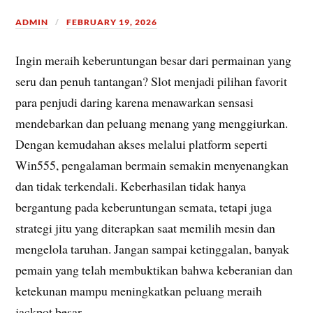
ADMIN
FEBRUARY 19, 2026
Ingin meraih keberuntungan besar dari permainan yang
seru dan penuh tantangan? Slot menjadi pilihan favorit
para penjudi daring karena menawarkan sensasi
mendebarkan dan peluang menang yang menggiurkan.
Dengan kemudahan akses melalui platform seperti
Win555, pengalaman bermain semakin menyenangkan
dan tidak terkendali. Keberhasilan tidak hanya
bergantung pada keberuntungan semata, tetapi juga
strategi jitu yang diterapkan saat memilih mesin dan
mengelola taruhan. Jangan sampai ketinggalan, banyak
pemain yang telah membuktikan bahwa keberanian dan
ketekunan mampu meningkatkan peluang meraih
jackpot besar.