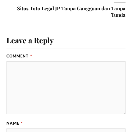
Situs Toto Legal JP Tanpa Gangguan dan Tanpa
Tunda
Leave a Reply
COMMENT
*
NAME
*