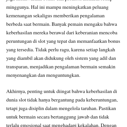
minggunya. Hal ini mampu meningkatkan peluang
kemenangan sekaligus memberikan pengalaman
berbeda saat bermain. Banyak pemain mengaku bahwa
keberhasilan mereka berawal dari keberanian mencoba
peruntungan di slot yang tepat dan memanfaatkan bonus
yang tersedia. Tidak perlu ragu, karena setiap langkah
yang diambil akan didukung oleh sistem yang adil dan
transparan, menjadikan pengalaman bermain semakin
menyenangkan dan menguntungkan.
Akhirnya, penting untuk diingat bahwa keberhasilan di
dunia slot tidak hanya bergantung pada keberuntungan,
tetapi juga disiplin dalam mengelola taruhan. Pastikan
untuk bermain secara bertanggung jawab dan tidak
terlalu emosional saat menghadapi kekalahan. Dengan