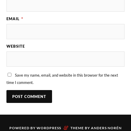
EMAIL
*
WEBSITE
Save my name, email, and website in this browser for the next
time I comment.
&
POWERED BY
WORDPRESS
THEME BY
ANDERS NORÉN