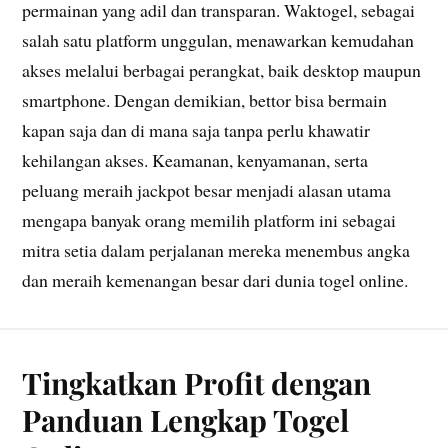
permainan yang adil dan transparan. Waktogel, sebagai
salah satu platform unggulan, menawarkan kemudahan
akses melalui berbagai perangkat, baik desktop maupun
smartphone. Dengan demikian, bettor bisa bermain
kapan saja dan di mana saja tanpa perlu khawatir
kehilangan akses. Keamanan, kenyamanan, serta
peluang meraih jackpot besar menjadi alasan utama
mengapa banyak orang memilih platform ini sebagai
mitra setia dalam perjalanan mereka menembus angka
dan meraih kemenangan besar dari dunia togel online.
Tingkatkan Profit dengan
Panduan Lengkap Togel