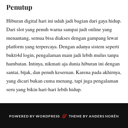
Penutup
Hiburan digital hari ini udah jadi bagian dari gaya hidup.
Dari slot yang penuh warna sampai judi online yang
menantang, semua bisa diakses dengan gampang lewat
platform yang terpercaya. Dengan adanya sistem seperti
bukti4d login, pengalaman main jadi lebih mulus tanpa
hambatan. Intinya, nikmati aja dunia hiburan ini dengan
santai, bijak, dan penuh keseruan. Karena pada akhirnya,
yang dicari bukan cuma menang, tapi juga pengalaman
seru yang bikin hari-hari lebih hidup.
&
POWERED BY
WORDPRESS
THEME BY
ANDERS NORÉN