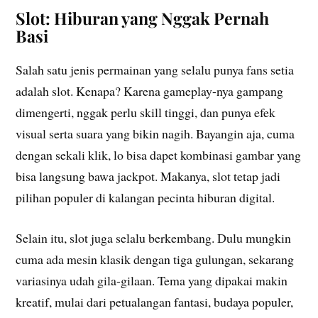
Slot: Hiburan yang Nggak Pernah
Basi
Salah satu jenis permainan yang selalu punya fans setia
adalah slot. Kenapa? Karena gameplay-nya gampang
dimengerti, nggak perlu skill tinggi, dan punya efek
visual serta suara yang bikin nagih. Bayangin aja, cuma
dengan sekali klik, lo bisa dapet kombinasi gambar yang
bisa langsung bawa jackpot. Makanya, slot tetap jadi
pilihan populer di kalangan pecinta hiburan digital.
Selain itu, slot juga selalu berkembang. Dulu mungkin
cuma ada mesin klasik dengan tiga gulungan, sekarang
variasinya udah gila-gilaan. Tema yang dipakai makin
kreatif, mulai dari petualangan fantasi, budaya populer,