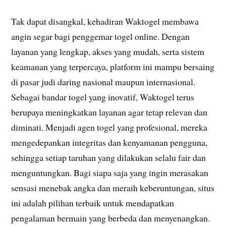
Tak dapat disangkal, kehadiran Waktogel membawa
angin segar bagi penggemar togel online. Dengan
layanan yang lengkap, akses yang mudah, serta sistem
keamanan yang terpercaya, platform ini mampu bersaing
di pasar judi daring nasional maupun internasional.
Sebagai bandar togel yang inovatif, Waktogel terus
berupaya meningkatkan layanan agar tetap relevan dan
diminati. Menjadi agen togel yang profesional, mereka
mengedepankan integritas dan kenyamanan pengguna,
sehingga setiap taruhan yang dilakukan selalu fair dan
menguntungkan. Bagi siapa saja yang ingin merasakan
sensasi menebak angka dan meraih keberuntungan, situs
ini adalah pilihan terbaik untuk mendapatkan
pengalaman bermain yang berbeda dan menyenangkan.