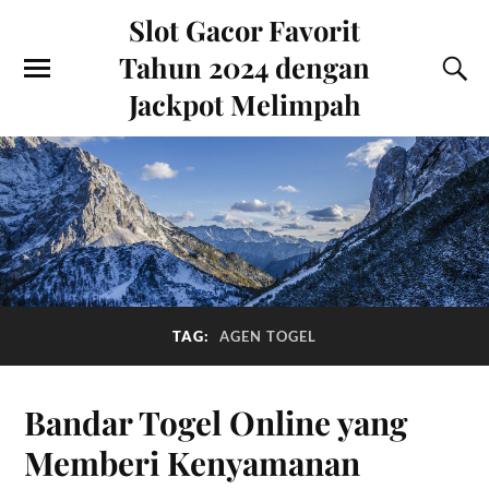
Slot Gacor Favorit
Tahun 2024 dengan
Jackpot Melimpah
TAG:
AGEN TOGEL
Bandar Togel Online yang
Memberi Kenyamanan