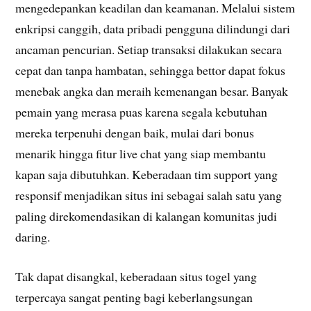
mengedepankan keadilan dan keamanan. Melalui sistem
enkripsi canggih, data pribadi pengguna dilindungi dari
ancaman pencurian. Setiap transaksi dilakukan secara
cepat dan tanpa hambatan, sehingga bettor dapat fokus
menebak angka dan meraih kemenangan besar. Banyak
pemain yang merasa puas karena segala kebutuhan
mereka terpenuhi dengan baik, mulai dari bonus
menarik hingga fitur live chat yang siap membantu
kapan saja dibutuhkan. Keberadaan tim support yang
responsif menjadikan situs ini sebagai salah satu yang
paling direkomendasikan di kalangan komunitas judi
daring.
Tak dapat disangkal, keberadaan situs togel yang
terpercaya sangat penting bagi keberlangsungan