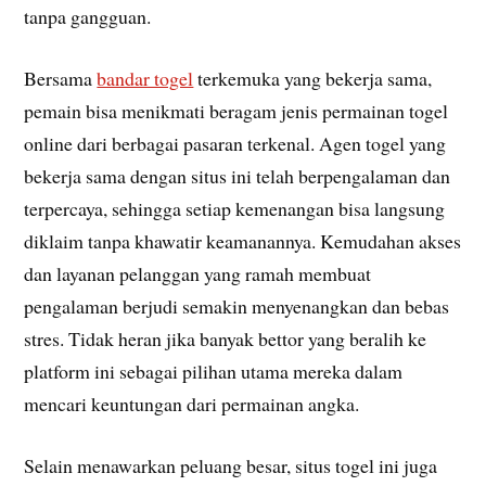
tanpa gangguan.
Bersama
bandar togel
terkemuka yang bekerja sama,
pemain bisa menikmati beragam jenis permainan togel
online dari berbagai pasaran terkenal. Agen togel yang
bekerja sama dengan situs ini telah berpengalaman dan
terpercaya, sehingga setiap kemenangan bisa langsung
diklaim tanpa khawatir keamanannya. Kemudahan akses
dan layanan pelanggan yang ramah membuat
pengalaman berjudi semakin menyenangkan dan bebas
stres. Tidak heran jika banyak bettor yang beralih ke
platform ini sebagai pilihan utama mereka dalam
mencari keuntungan dari permainan angka.
Selain menawarkan peluang besar, situs togel ini juga