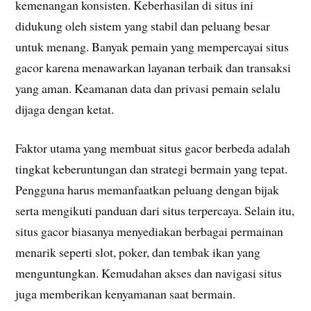
kemenangan konsisten. Keberhasilan di situs ini
didukung oleh sistem yang stabil dan peluang besar
untuk menang. Banyak pemain yang mempercayai situs
gacor karena menawarkan layanan terbaik dan transaksi
yang aman. Keamanan data dan privasi pemain selalu
dijaga dengan ketat.
Faktor utama yang membuat situs gacor berbeda adalah
tingkat keberuntungan dan strategi bermain yang tepat.
Pengguna harus memanfaatkan peluang dengan bijak
serta mengikuti panduan dari situs terpercaya. Selain itu,
situs gacor biasanya menyediakan berbagai permainan
menarik seperti slot, poker, dan tembak ikan yang
menguntungkan. Kemudahan akses dan navigasi situs
juga memberikan kenyamanan saat bermain.