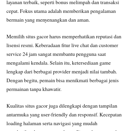
layanan terbaik, seperti bonus melimpah dan transaksi
cepat. Fokus utama adalah memberikan pengalaman
bermain yang menyenangkan dan aman.
Memilih situs gacor harus memperhatikan reputasi dan
lisensi resmi. Keberadaan fitur live chat dan customer
service 24 jam sangat membantu pengguna saat
mengalami kendala. Selain itu, ketersediaan game
lengkap dari berbagai provider menjadi nilai tambah.
Dengan begitu, pemain bisa menikmati berbagai jenis
permainan tanpa khawatir.
Kualitas situs gacor juga dilengkapi dengan tampilan
antarmuka yang user-friendly dan responsif. Kecepatan
loading halaman serta navigasi yang mudah