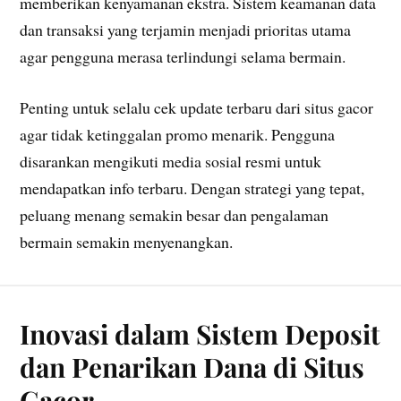
memberikan kenyamanan ekstra. Sistem keamanan data
dan transaksi yang terjamin menjadi prioritas utama
agar pengguna merasa terlindungi selama bermain.
Penting untuk selalu cek update terbaru dari situs gacor
agar tidak ketinggalan promo menarik. Pengguna
disarankan mengikuti media sosial resmi untuk
mendapatkan info terbaru. Dengan strategi yang tepat,
peluang menang semakin besar dan pengalaman
bermain semakin menyenangkan.
Inovasi dalam Sistem Deposit
dan Penarikan Dana di Situs
Gacor