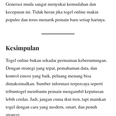
Generasi muda sangat menyukai kemudahan dan
kecepatan ini. Tidak heran jika togel online makin
populer dan terus menarik pemain baru setiap harinya.
Kesimpulan
Togel online bukan sekadar permainan keberuntungan.
Dengan strategi yang tepat, pemahaman data, dan
kontrol emosi yang baik, peluang menang bisa
dimaksimalkan. Sumber informasi terpercaya seperti
tribuntogel membantu pemain mengambil keputusan
lebih cerdas. Jadi, jangan cuma ikut tren, tapi mainkan
togel dengan cara yang modern, smart, dan penuh
strategi.