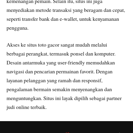
kemenangan pemain. Selain itu, situs ini juga
menyediakan metode transaksi yang beragam dan cepat,
seperti transfer bank dan e-wallet, untuk kenyamanan
pengguna.
Akses ke situs toto gacor sangat mudah melalui
berbagai perangkat, termasuk ponsel dan komputer.
Desain antarmuka yang user-friendly memudahkan
navigasi dan pencarian permainan favorit. Dengan
layanan pelanggan yang ramah dan responsif,
pengalaman bermain semakin menyenangkan dan
menguntungkan. Situs ini layak dipilih sebagai partner
judi online terbaik.