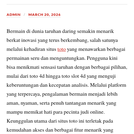
ADMIN
MARCH 20, 2026
Bermain di dunia taruhan daring semakin menarik
berkat inovasi yang terus berkembang, salah satunya
melalui kehadiran situs
toto
yang menawarkan berbagai
permainan seru dan menguntungkan. Pengguna kini
bisa menikmati sensasi taruhan dengan berbagai pilihan,
mulai dari toto 4d hingga toto slot 4d yang menguji
keberuntungan dan kecepatan analisis. Melalui platform
yang terpercaya, pengalaman bermain menjadi lebih
aman, nyaman, serta penuh tantangan menarik yang
mampu memikat hati para pecinta judi online.
Keunggulan utama dari situs toto ini terletak pada
kemudahan akses dan berbagai fitur menarik yang