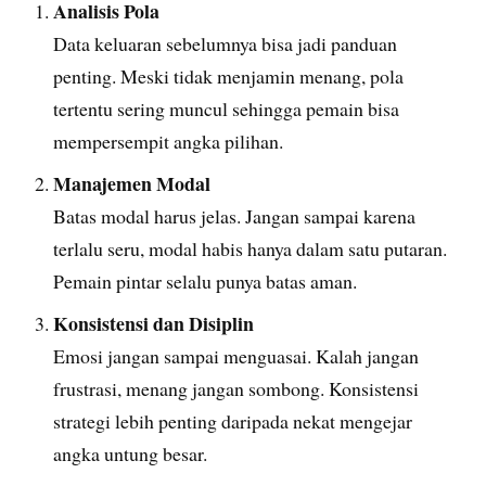
Analisis Pola
Data keluaran sebelumnya bisa jadi panduan
penting. Meski tidak menjamin menang, pola
tertentu sering muncul sehingga pemain bisa
mempersempit angka pilihan.
Manajemen Modal
Batas modal harus jelas. Jangan sampai karena
terlalu seru, modal habis hanya dalam satu putaran.
Pemain pintar selalu punya batas aman.
Konsistensi dan Disiplin
Emosi jangan sampai menguasai. Kalah jangan
frustrasi, menang jangan sombong. Konsistensi
strategi lebih penting daripada nekat mengejar
angka untung besar.