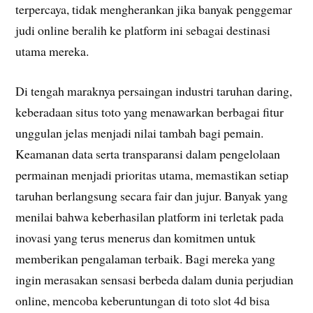
terpercaya, tidak mengherankan jika banyak penggemar
judi online beralih ke platform ini sebagai destinasi
utama mereka.
Di tengah maraknya persaingan industri taruhan daring,
keberadaan situs toto yang menawarkan berbagai fitur
unggulan jelas menjadi nilai tambah bagi pemain.
Keamanan data serta transparansi dalam pengelolaan
permainan menjadi prioritas utama, memastikan setiap
taruhan berlangsung secara fair dan jujur. Banyak yang
menilai bahwa keberhasilan platform ini terletak pada
inovasi yang terus menerus dan komitmen untuk
memberikan pengalaman terbaik. Bagi mereka yang
ingin merasakan sensasi berbeda dalam dunia perjudian
online, mencoba keberuntungan di toto slot 4d bisa