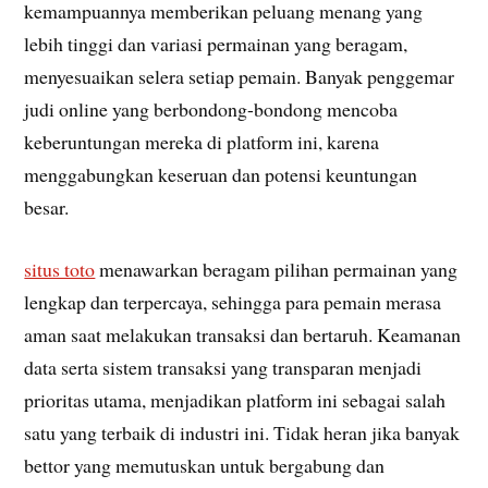
kemampuannya memberikan peluang menang yang
lebih tinggi dan variasi permainan yang beragam,
menyesuaikan selera setiap pemain. Banyak penggemar
judi online yang berbondong-bondong mencoba
keberuntungan mereka di platform ini, karena
menggabungkan keseruan dan potensi keuntungan
besar.
situs toto
menawarkan beragam pilihan permainan yang
lengkap dan terpercaya, sehingga para pemain merasa
aman saat melakukan transaksi dan bertaruh. Keamanan
data serta sistem transaksi yang transparan menjadi
prioritas utama, menjadikan platform ini sebagai salah
satu yang terbaik di industri ini. Tidak heran jika banyak
bettor yang memutuskan untuk bergabung dan