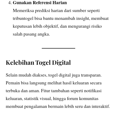
Gunakan Referensi Harian
Memeriksa prediksi harian dari sumber seperti
tribuntogel bisa bantu menambah insight, membuat
keputusan lebih objektif, dan mengurangi risiko
salah pasang angka.
Kelebihan Togel Digital
Selain mudah diakses, togel digital juga transparan.
Pemain bisa langsung melihat hasil keluaran secara
terbuka dan aman. Fitur tambahan seperti notifikasi
keluaran, statistik visual, hingga forum komunitas
membuat pengalaman bermain lebih seru dan interaktif.