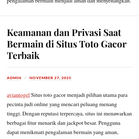
pengalaman bermain menjadi aman dan menyenangkan.
Keamanan dan Privasi Saat
Bermain di Situs Toto Gacor
Terbaik
ADMIN
NOVEMBER 27, 2025
aviantogel
Situs toto gacor menjadi pilihan utama para
pecinta judi online yang mencari peluang menang
tinggi. Dengan reputasi terpercaya, situs ini menawarkan
berbagai fitur menarik dan jackpot besar. Pengguna
dapat menikmati pengalaman bermain yang aman,