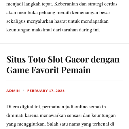
menjadi langkah tepat. Keberanian dan strategi cerdas
akan membuka peluang meraih kemenangan besar
sekaligus menyalurkan hasrat untuk mendapatkan
keuntungan maksimal dari taruhan daring ini.
Situs Toto Slot Gacor dengan
Game Favorit Pemain
ADMIN
FEBRUARY 17, 2026
Di era digital ini, permainan judi online semakin
diminati karena menawarkan sensasi dan keuntungan
yang menggiurkan. Salah satu nama yang terkenal di