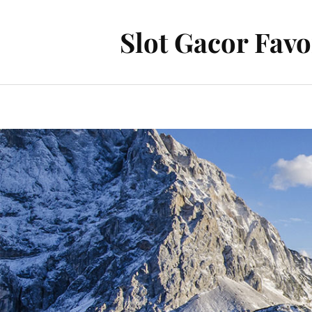
Slot Gacor Fav