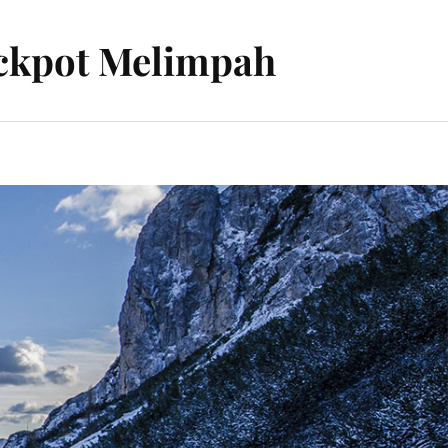
ackpot Melimpah