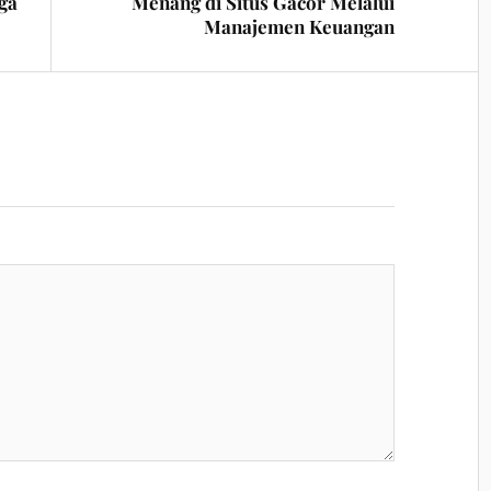
ga
Menang di Situs Gacor Melalui
Manajemen Keuangan