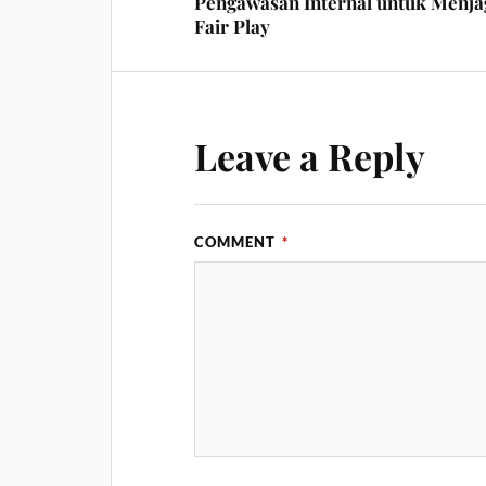
Pengawasan Internal untuk Menja
Fair Play
Leave a Reply
COMMENT
*