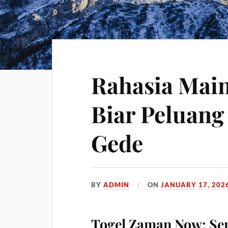
Rahasia Main
Biar Peluan
Gede
BY
ADMIN
ON
JANUARY 17, 202
Togel Zaman Now: Ser