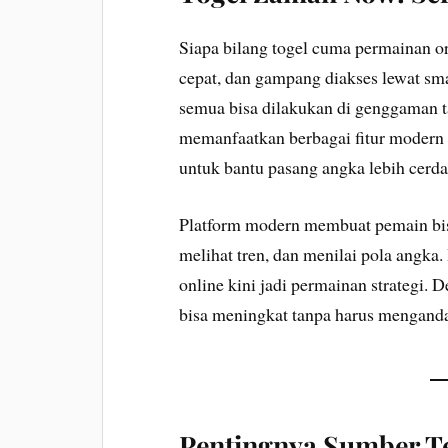
Siapa bilang togel cuma permainan ora
cepat, dan gampang diakses lewat smar
semua bisa dilakukan di genggaman ta
memanfaatkan berbagai fitur modern se
untuk bantu pasang angka lebih cerda
Platform modern membuat pemain bis
melihat tren, dan menilai pola angka
online kini jadi permainan strategi.
bisa meningkat tanpa harus mengand
Pentingnya Sumber T