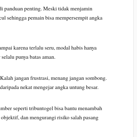
di panduan penting. Meski tidak menjamin
ncul sehingga pemain bisa mempersempit angka
ampai karena terlalu seru, modal habis hanya
 selalu punya batas aman.
Kalah jangan frustrasi, menang jangan sombong.
g daripada nekat mengejar angka untung besar.
umber seperti tribuntogel bisa bantu menambah
objektif, dan mengurangi risiko salah pasang