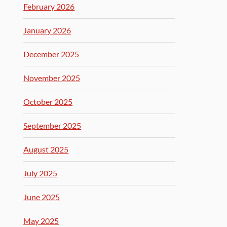
February 2026
January 2026
December 2025
November 2025
October 2025
September 2025
August 2025
July 2025
June 2025
May 2025