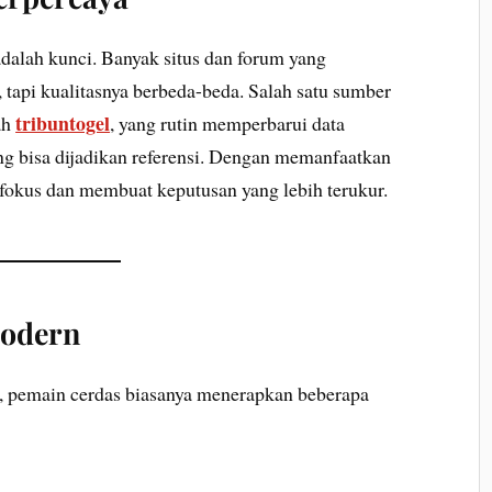
adalah kunci. Banyak situs dan forum yang
 tapi kualitasnya berbeda-beda. Salah satu sumber
tribuntogel
ah
, yang rutin memperbarui data
ng bisa dijadikan referensi. Dengan memanfaatkan
 fokus dan membuat keputusan yang lebih terukur.
Modern
, pemain cerdas biasanya menerapkan beberapa