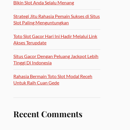
Bikin Slot Anda Selalu Menang
Strategi Jitu Rahasia Pemain Sukses di Situs
Slot Paling Menguntungkan
Toto Slot Gacor Hari Ini Hadir Melalui Link
Akses Terupdate
Situs Gacor Dengan Peluang Jackpot Lebih
Tinggi Di Indonesia
Rahasia Bermain Toto Slot Modal Receh
Untuk Raih Cuan Gede
Recent Comments