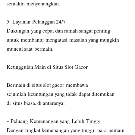
semakin menyenangkan.
5. Layanan Pelanggan 24/7
Dukungan yang cepat dan ramah sangat penting
untuk membantu mengatasi masalah yang mungkin
muncul saat bermain.
Keunggulan Main di Situs Slot Gacor
Bermain di situs slot gacor membawa
sejumlah keuntungan yang tidak dapat ditemukan
di situs biasa, di antaranya:
– Peluang Kemenangan yang Lebih Tinggi
Dengan tingkat kemenangan yang tinggi, para pemain