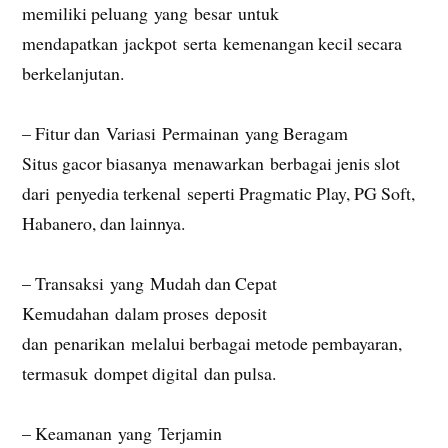
memiliki peluang yang besar untuk
mendapatkan jackpot serta kemenangan kecil secara
berkelanjutan.
– Fitur dan Variasi Permainan yang Beragam
Situs gacor biasanya menawarkan berbagai jenis slot
dari penyedia terkenal seperti Pragmatic Play, PG Soft,
Habanero, dan lainnya.
– Transaksi yang Mudah dan Cepat
Kemudahan dalam proses deposit
dan penarikan melalui berbagai metode pembayaran,
termasuk dompet digital dan pulsa.
– Keamanan yang Terjamin