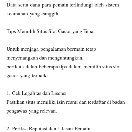
Data serta dana para pemain terlindungi oleh sistem
keamanan yang canggih.
Tips Memilih Situs Slot Gacor yang Tepat
Untuk menjaga pengalaman bermain tetap
menyenangkan dan menguntungkan,
berikut adalah beberapa tips dalam memilih situs slot
gacor yang terbaik:
1. Cek Legalitas dan Lisensi
Pastikan situs memiliki izin resmi dan terdaftar di badan
pengawas yang relevan.
2. Periksa Reputasi dan Ulasan Pemain