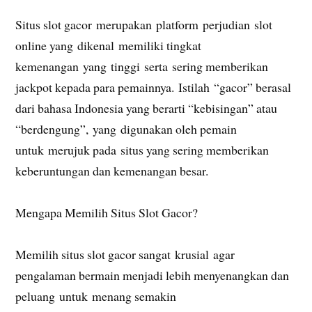
Situs slot gacor merupakan platform perjudian slot
online yang dikenal memiliki tingkat
kemenangan yang tinggi serta sering memberikan
jackpot kepada para pemainnya. Istilah “gacor” berasal
dari bahasa Indonesia yang berarti “kebisingan” atau
“berdengung”, yang digunakan oleh pemain
untuk merujuk pada situs yang sering memberikan
keberuntungan dan kemenangan besar.
Mengapa Memilih Situs Slot Gacor?
Memilih situs slot gacor sangat krusial agar
pengalaman bermain menjadi lebih menyenangkan dan
peluang untuk menang semakin