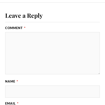
Leave a Reply
COMMENT
*
NAME
*
EMAIL
*