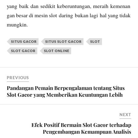
yang baik dan sedikit keberuntungan, meraih kemenan
gan besar di mesin slot daring bukan lagi hal yang tidak
mungkin.
SITUS GACOR
SITUS SLOT GACOR
SLOT
SLOT GACOR
SLOT ONLINE
PREVIOUS
Pandangan Pemain Berpengalaman tentang Situs
Slot Gacor yang Memberikan Keuntungan Lebih
NEXT
Efek Positif Bermain Slot Gacor terhadap
Pengembangan Kemampuan Analisis