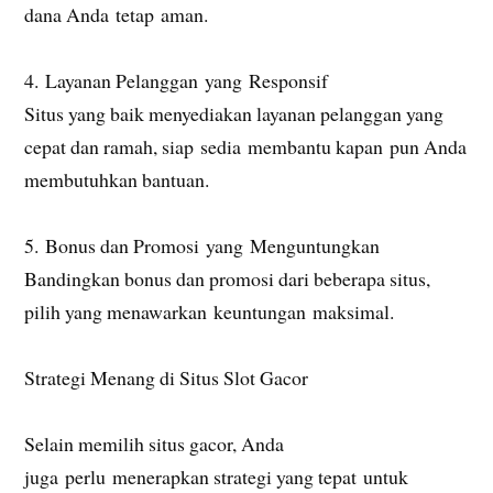
dana Anda tetap aman.
4. Layanan Pelanggan yang Responsif
Situs yang baik menyediakan layanan pelanggan yang
cepat dan ramah, siap sedia membantu kapan pun Anda
membutuhkan bantuan.
5. Bonus dan Promosi yang Menguntungkan
Bandingkan bonus dan promosi dari beberapa situs,
pilih yang menawarkan keuntungan maksimal.
Strategi Menang di Situs Slot Gacor
Selain memilih situs gacor, Anda
juga perlu menerapkan strategi yang tepat untuk