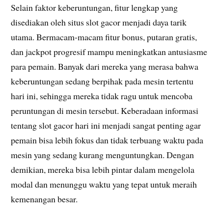
Selain faktor keberuntungan, fitur lengkap yang
disediakan oleh situs slot gacor menjadi daya tarik
utama. Bermacam-macam fitur bonus, putaran gratis,
dan jackpot progresif mampu meningkatkan antusiasme
para pemain. Banyak dari mereka yang merasa bahwa
keberuntungan sedang berpihak pada mesin tertentu
hari ini, sehingga mereka tidak ragu untuk mencoba
peruntungan di mesin tersebut. Keberadaan informasi
tentang slot gacor hari ini menjadi sangat penting agar
pemain bisa lebih fokus dan tidak terbuang waktu pada
mesin yang sedang kurang menguntungkan. Dengan
demikian, mereka bisa lebih pintar dalam mengelola
modal dan menunggu waktu yang tepat untuk meraih
kemenangan besar.