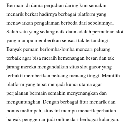
Bermain di dunia perjudian daring kini semakin
menarik berkat hadirnya berbagai platform yang
menawarkan pengalaman berbeda dari sebelumnya.
Salah satu yang sedang naik daun adalah permainan slot
yang mampu memberikan sensasi tak tertandingi.
Banyak pemain berlomba-lomba mencari peluang
terbaik agar bisa meraih kemenangan besar, dan tak
jarang mereka mengandalkan situs slot gacor yang
terbukti memberikan peluang menang tinggi. Memilih
platform yang tepat menjadi kunci utama agar
perjalanan bermain semakin menyenangkan dan
menguntungkan. Dengan berbagai fitur menarik dan
bonus melimpah, situs ini mampu menarik perhatian
banyak penggemar judi online dari berbagai kalangan.