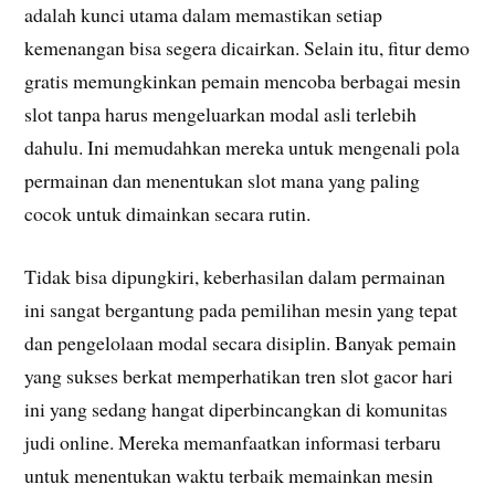
adalah kunci utama dalam memastikan setiap
kemenangan bisa segera dicairkan. Selain itu, fitur demo
gratis memungkinkan pemain mencoba berbagai mesin
slot tanpa harus mengeluarkan modal asli terlebih
dahulu. Ini memudahkan mereka untuk mengenali pola
permainan dan menentukan slot mana yang paling
cocok untuk dimainkan secara rutin.
Tidak bisa dipungkiri, keberhasilan dalam permainan
ini sangat bergantung pada pemilihan mesin yang tepat
dan pengelolaan modal secara disiplin. Banyak pemain
yang sukses berkat memperhatikan tren slot gacor hari
ini yang sedang hangat diperbincangkan di komunitas
judi online. Mereka memanfaatkan informasi terbaru
untuk menentukan waktu terbaik memainkan mesin