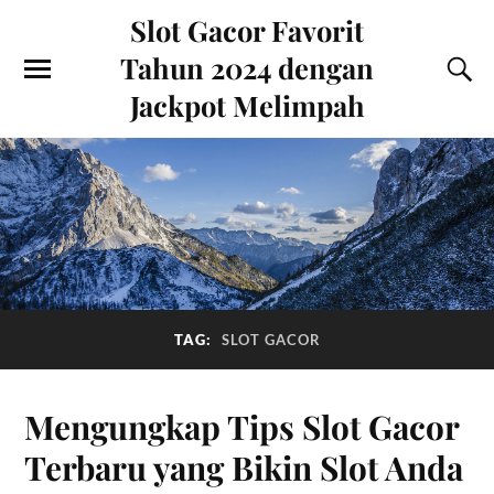
Slot Gacor Favorit
Tahun 2024 dengan
Jackpot Melimpah
TAG:
SLOT GACOR
Mengungkap Tips Slot Gacor
Terbaru yang Bikin Slot Anda