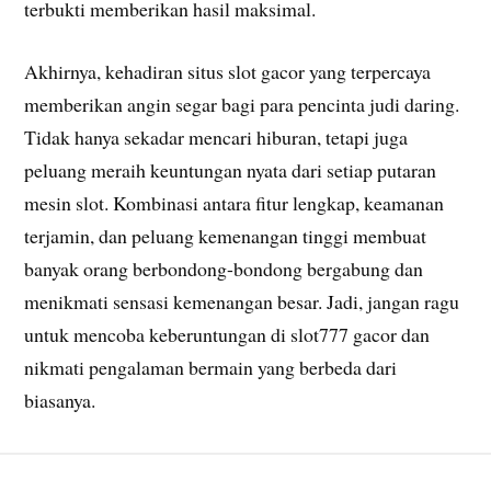
terbukti memberikan hasil maksimal.
Akhirnya, kehadiran situs slot gacor yang terpercaya
memberikan angin segar bagi para pencinta judi daring.
Tidak hanya sekadar mencari hiburan, tetapi juga
peluang meraih keuntungan nyata dari setiap putaran
mesin slot. Kombinasi antara fitur lengkap, keamanan
terjamin, dan peluang kemenangan tinggi membuat
banyak orang berbondong-bondong bergabung dan
menikmati sensasi kemenangan besar. Jadi, jangan ragu
untuk mencoba keberuntungan di slot777 gacor dan
nikmati pengalaman bermain yang berbeda dari
biasanya.