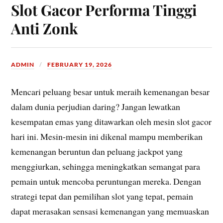
Slot Gacor Performa Tinggi
Anti Zonk
ADMIN
FEBRUARY 19, 2026
Mencari peluang besar untuk meraih kemenangan besar
dalam dunia perjudian daring? Jangan lewatkan
kesempatan emas yang ditawarkan oleh mesin slot gacor
hari ini. Mesin-mesin ini dikenal mampu memberikan
kemenangan beruntun dan peluang jackpot yang
menggiurkan, sehingga meningkatkan semangat para
pemain untuk mencoba peruntungan mereka. Dengan
strategi tepat dan pemilihan slot yang tepat, pemain
dapat merasakan sensasi kemenangan yang memuaskan