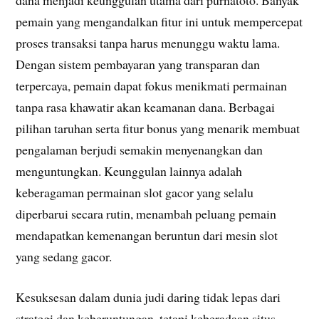
dana menjadi keunggulan utama dari purnatoto. Banyak
pemain yang mengandalkan fitur ini untuk mempercepat
proses transaksi tanpa harus menunggu waktu lama.
Dengan sistem pembayaran yang transparan dan
terpercaya, pemain dapat fokus menikmati permainan
tanpa rasa khawatir akan keamanan dana. Berbagai
pilihan taruhan serta fitur bonus yang menarik membuat
pengalaman berjudi semakin menyenangkan dan
menguntungkan. Keunggulan lainnya adalah
keberagaman permainan slot gacor yang selalu
diperbarui secara rutin, menambah peluang pemain
mendapatkan kemenangan beruntun dari mesin slot
yang sedang gacor.
Kesuksesan dalam dunia judi daring tidak lepas dari
strategi dan keberuntungan, tetapi keberadaan situs