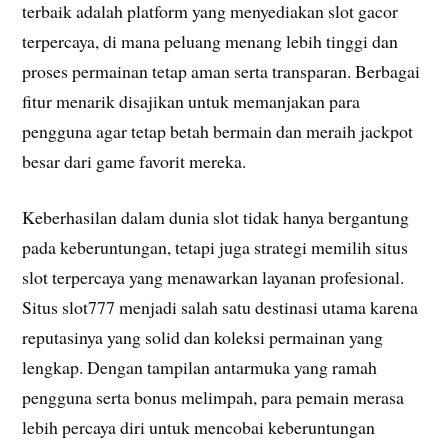
terbaik adalah platform yang menyediakan slot gacor
terpercaya, di mana peluang menang lebih tinggi dan
proses permainan tetap aman serta transparan. Berbagai
fitur menarik disajikan untuk memanjakan para
pengguna agar tetap betah bermain dan meraih jackpot
besar dari game favorit mereka.
Keberhasilan dalam dunia slot tidak hanya bergantung
pada keberuntungan, tetapi juga strategi memilih situs
slot terpercaya yang menawarkan layanan profesional.
Situs slot777 menjadi salah satu destinasi utama karena
reputasinya yang solid dan koleksi permainan yang
lengkap. Dengan tampilan antarmuka yang ramah
pengguna serta bonus melimpah, para pemain merasa
lebih percaya diri untuk mencobai keberuntungan