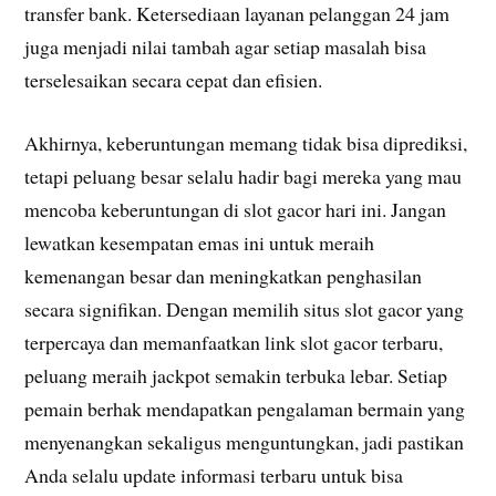
transfer bank. Ketersediaan layanan pelanggan 24 jam
juga menjadi nilai tambah agar setiap masalah bisa
terselesaikan secara cepat dan efisien.
Akhirnya, keberuntungan memang tidak bisa diprediksi,
tetapi peluang besar selalu hadir bagi mereka yang mau
mencoba keberuntungan di slot gacor hari ini. Jangan
lewatkan kesempatan emas ini untuk meraih
kemenangan besar dan meningkatkan penghasilan
secara signifikan. Dengan memilih situs slot gacor yang
terpercaya dan memanfaatkan link slot gacor terbaru,
peluang meraih jackpot semakin terbuka lebar. Setiap
pemain berhak mendapatkan pengalaman bermain yang
menyenangkan sekaligus menguntungkan, jadi pastikan
Anda selalu update informasi terbaru untuk bisa