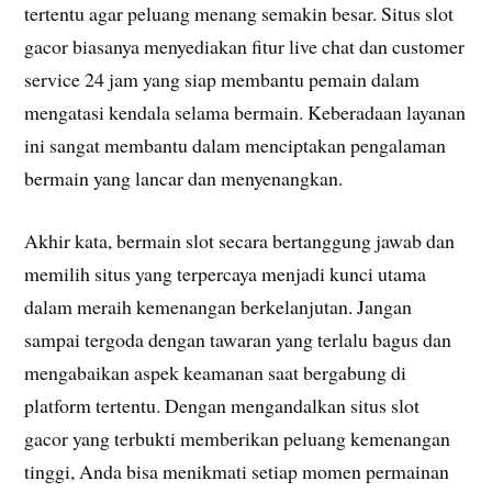
tertentu agar peluang menang semakin besar. Situs slot
gacor biasanya menyediakan fitur live chat dan customer
service 24 jam yang siap membantu pemain dalam
mengatasi kendala selama bermain. Keberadaan layanan
ini sangat membantu dalam menciptakan pengalaman
bermain yang lancar dan menyenangkan.
Akhir kata, bermain slot secara bertanggung jawab dan
memilih situs yang terpercaya menjadi kunci utama
dalam meraih kemenangan berkelanjutan. Jangan
sampai tergoda dengan tawaran yang terlalu bagus dan
mengabaikan aspek keamanan saat bergabung di
platform tertentu. Dengan mengandalkan situs slot
gacor yang terbukti memberikan peluang kemenangan
tinggi, Anda bisa menikmati setiap momen permainan