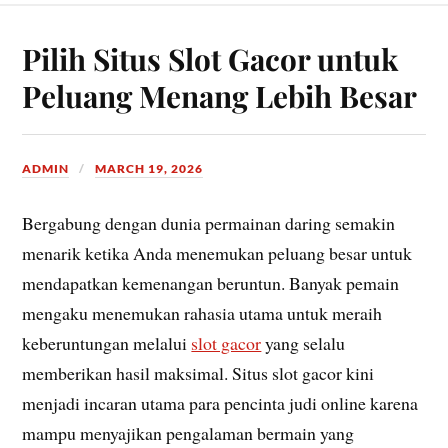
Pilih Situs Slot Gacor untuk
Peluang Menang Lebih Besar
ADMIN
MARCH 19, 2026
Bergabung dengan dunia permainan daring semakin
menarik ketika Anda menemukan peluang besar untuk
mendapatkan kemenangan beruntun. Banyak pemain
mengaku menemukan rahasia utama untuk meraih
keberuntungan melalui
slot gacor
yang selalu
memberikan hasil maksimal. Situs slot gacor kini
menjadi incaran utama para pencinta judi online karena
mampu menyajikan pengalaman bermain yang