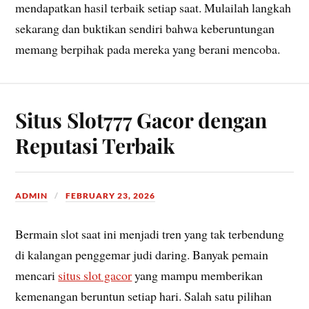
mendapatkan hasil terbaik setiap saat. Mulailah langkah
sekarang dan buktikan sendiri bahwa keberuntungan
memang berpihak pada mereka yang berani mencoba.
Situs Slot777 Gacor dengan
Reputasi Terbaik
ADMIN
FEBRUARY 23, 2026
Bermain slot saat ini menjadi tren yang tak terbendung
di kalangan penggemar judi daring. Banyak pemain
mencari
situs slot gacor
yang mampu memberikan
kemenangan beruntun setiap hari. Salah satu pilihan