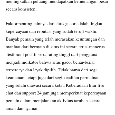
meningkatkan peluang mendapatkan kemenangan besar
secara konsisten.
Faktor penting lainnya dari situs gacor adalah tingkat
kepercayaan dan reputasi yang sudah teruji waktu.
Banyak pemain yang telah merasakan keuntungan dan
manfaat dari bermain di situs ini secara terus-menerus.
Testimoni positif serta rating tinggi dari pengguna
menjadi indikator bahwa situs gacor benar-benar
terpercaya dan layak dipilih. Tidak hanya dari segi
keamanan, tetapi juga dari segi keadilan permainan
yang selalu diawasi secara ketat. Keberadaan fitur live
chat dan support 24 jam juga memperkuat kepercayaan
pemain dalam menjalankan aktivitas taruhan secara
aman dan nyaman.