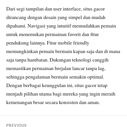
Dari segi tampilan dan user interface, situs gacor
dirancang dengan desain yang simpel dan mudah
dipahami. Navigasi yang intuitif memudahkan pemain
untuk menemukan permainan favorit dan fitur
pendukung lainnya. Fitur mobile friendly
memungkinkan pemain bermain kapan saja dan di mana
saja tanpa hambatan. Dukungan teknologi canggih
memastikan permainan berjalan lancar tanpa lag,
sehingga pengalaman bermain semakin optimal.
Dengan berbagai keunggulan ini, situs gacor tetap
menjadi pilihan utama bagi mereka yang ingin meraih
kemenangan besar secara konsisten dan aman.
PREVIOUS