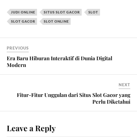
JUDI ONLINE
SITUS SLOT GACOR
SLOT
SLOT GACOR
SLOT ONLINE
PREVIOUS
Era Baru Hiburan Interaktif di Dunia Digital
Modern
NEXT
Fitur-Fitur Unggulan dari Situs Slot Gacor yang
Perlu Diketahui
Leave a Reply