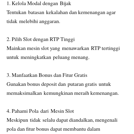
1. Kelola Modal dengan Bijak
Tentukan batasan kekalahan dan kemenangan agar
tidak melebihi anggaran.
2. Pilih Slot dengan RTP Tinggi
Mainkan mesin slot yang menawarkan RTP tertinggi
untuk meningkatkan peluang menang.
3. Manfaatkan Bonus dan Fitur Gratis
Gunakan bonus deposit dan putaran gratis untuk
memaksimalkan kemungkinan meraih kemenangan.
4. Pahami Pola dari Mesin Slot
Meskipun tidak selalu dapat diandalkan, mengenali
pola dan fitur bonus dapat membantu dalam