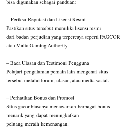
bisa digunakan sebagai panduan:
– Periksa Reputasi dan Lisensi Resmi
Pastikan situs tersebut memiliki lisensi resmi
dari badan perjudian yang terpercaya seperti PAGCOR
atau Malta Gaming Authority.
– Baca Ulasan dan Testimoni Pengguna
Pelajari pengalaman pemain lain mengenai situs
tersebut melalui forum, ulasan, atau media sosial.
– Perhatikan Bonus dan Promosi
Situs gacor biasanya menawarkan berbagai bonus
menarik yang dapat meningkatkan
peluang meraih kemenangan.